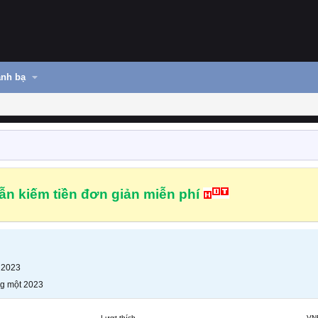
nh bạ
n kiếm tiền đơn giản miễn phí
 2023
g một 2023
Lượt thích
VN