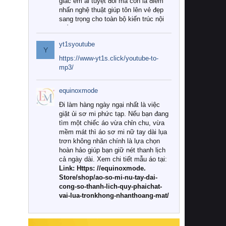
giác êm ái tuyệt đối mà còn là điểm
nhấn nghệ thuật giúp tôn lên vẻ đẹp
sang trọng cho toàn bộ kiến trúc nội
thất.
yt1syoutube
Tuy nhiên, giữa thị trường đa dạng
Y
với vô vàn thương hiệu và mẫu mã
https://www-yt1s.click/youtube-to-
như hiện nay, làm thế nào để chọn
mp3/
được những bộ chăn ga gối đệm cao
cấp thực sự chất lượng, phù hợp với
equinoxmode
khí hậu và nhu cầu sử dụng của gia
đình? Hãy cùng chúng tôi đi tìm lời
Đi làm hàng ngày ngại nhất là việc
giải đáp chi tiết qua bài viết dưới đây.
giặt ủi sơ mi phức tạp. Nếu bạn đang
tìm một chiếc áo vừa chỉn chu, vừa
1. Tại sao các gia đình hiện đại lại ưa
mềm mát thì áo sơ mi nữ tay dài lụa
chuộng chăn ga gối đệm cao cấp?
trơn không nhăn chính là lựa chọn
hoàn hảo giúp bạn giữ nét thanh lịch
Khác với các dòng sản phẩm thông
cả ngày dài. Xem chi tiết mẫu áo tại:
thường, những bộ chăn ga gối đệm
Link: Https: //equinoxmode.
cao cấp trải qua quy trình sản xuất
Store/shop/ao-so-mi-nu-tay-dai-
nghiêm ngặt từ khâu chọn lọc nguyên
cong-so-thanh-lich-quy-phaichat-
liệu tự nhiên đến công nghệ dệt
vai-lua-tronkhong-nhanthoang-mat/
nhuộm hiện đại không chứa hóa chất
độc hại. Khi sử dụng dòng sản phẩm
này, bạn sẽ cảm nhận rõ rệt sự khác