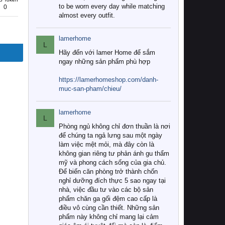
to be worn every day while matching
0
almost every outfit.
lamerhome
L
Hãy đến với lamer Home để sắm
ngay những sản phẩm phù hợp
https://lamerhomeshop.com/danh-
muc-san-pham/chieu/
lamerhome
L
Phòng ngủ không chỉ đơn thuần là nơi
để chúng ta ngả lưng sau một ngày
làm việc mệt mỏi, mà đây còn là
không gian riêng tư phản ánh gu thẩm
mỹ và phong cách sống của gia chủ.
Để biến căn phòng trở thành chốn
nghỉ dưỡng đích thực 5 sao ngay tại
nhà, việc đầu tư vào các bộ sản
phẩm chăn ga gối đệm cao cấp là
điều vô cùng cần thiết. Những sản
phẩm này không chỉ mang lại cảm