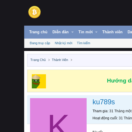
Trang chủ
Diễn đàn
Tin mới
Thành viên
Da
Đang truy cập
Nhật ký mới
Tìm kiếm
Trang Chủ
Thành Viên
Hướng dẫ
ku789s
K
Tham gia
31 Tháng một
Hoạt động cuối
31 Thán
Bài viết