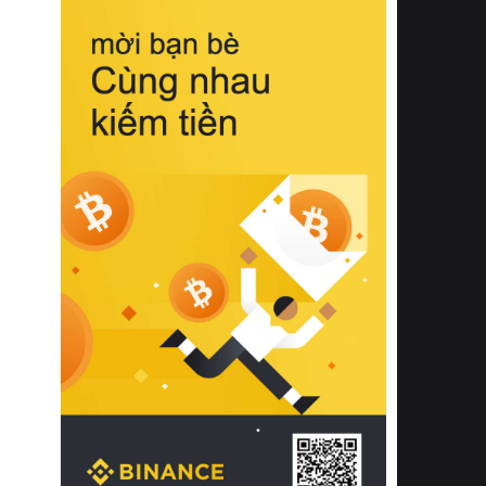
biệt từ bề mặt vải mềm mịn, khả năng
thoáng khí tuyệt vời cho đến độ đàn
hồi chuẩn xác của phần đệm nâng đỡ
cột sống.
Bên cạnh đó, việc lựa chọn các dòng
sản phẩm đạt chuẩn chất lượng quốc
tế còn giúp ngăn ngừa tình trạng kích
ứng da, hạn chế sự phát triển của vi
khuẩn và nấm mốc trong điều kiện
thời tiết nóng ẩm. Bạn có thể tìm hiểu
thêm các nghiên cứu khoa học về tác
động của giấc ngủ và môi trường
phòng ngủ đối với sức khỏe con
người tại Sleep Foundation (External
Link) để có cái nhìn toàn diện hơn.
2. Các tiêu chí vàng khi lựa chọn
chăn ga gối đệm cao cấp cho phòng
ngủ
Để sở hữu một bộ chăn ga gối đệm
cao cấp hoàn hảo cả về thẩm mỹ lẫn
công năng, người tiêu dùng cần cân
nhắc kỹ lưỡng các tiêu chí quan trọng