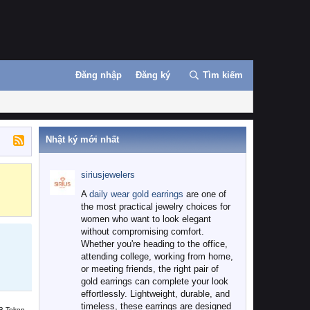
Đăng nhập
Đăng ký
Tìm kiếm
Nhật ký mới nhất
siriusjewelers
Binance
MEXC
A
daily wear gold earrings
are one of
the most practical jewelry choices for
women who want to look elegant
without compromising comfort.
Whether you're heading to the office,
attending college, working from home,
or meeting friends, the right pair of
gold earrings can complete your look
effortlessly. Lightweight, durable, and
timeless, these earrings are designed
B Token