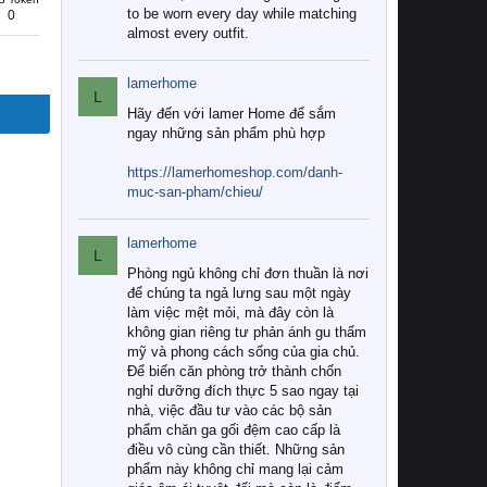
to be worn every day while matching
0
almost every outfit.
lamerhome
L
Hãy đến với lamer Home để sắm
ngay những sản phẩm phù hợp
https://lamerhomeshop.com/danh-
muc-san-pham/chieu/
lamerhome
L
Phòng ngủ không chỉ đơn thuần là nơi
để chúng ta ngả lưng sau một ngày
làm việc mệt mỏi, mà đây còn là
không gian riêng tư phản ánh gu thẩm
mỹ và phong cách sống của gia chủ.
Để biến căn phòng trở thành chốn
nghỉ dưỡng đích thực 5 sao ngay tại
nhà, việc đầu tư vào các bộ sản
phẩm chăn ga gối đệm cao cấp là
điều vô cùng cần thiết. Những sản
phẩm này không chỉ mang lại cảm