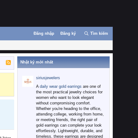
Đăng nhập
Đăng ký
Tìm kiếm
Nhật ký mới nhất
siriusjewelers
Binance
MEXC
A
daily wear gold earrings
are one of
the most practical jewelry choices for
women who want to look elegant
without compromising comfort.
Whether you're heading to the office,
attending college, working from home,
or meeting friends, the right pair of
gold earrings can complete your look
effortlessly. Lightweight, durable, and
timeless, these earrings are designed
B Token