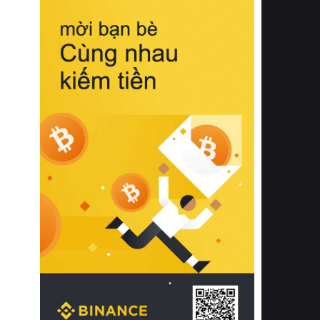
biệt từ bề mặt vải mềm mịn, khả năng
thoáng khí tuyệt vời cho đến độ đàn
hồi chuẩn xác của phần đệm nâng đỡ
cột sống.
Bên cạnh đó, việc lựa chọn các dòng
sản phẩm đạt chuẩn chất lượng quốc
tế còn giúp ngăn ngừa tình trạng kích
ứng da, hạn chế sự phát triển của vi
khuẩn và nấm mốc trong điều kiện
thời tiết nóng ẩm. Bạn có thể tìm hiểu
thêm các nghiên cứu khoa học về tác
động của giấc ngủ và môi trường
phòng ngủ đối với sức khỏe con
người tại Sleep Foundation (External
Link) để có cái nhìn toàn diện hơn.
2. Các tiêu chí vàng khi lựa chọn
chăn ga gối đệm cao cấp cho phòng
ngủ
Để sở hữu một bộ chăn ga gối đệm
cao cấp hoàn hảo cả về thẩm mỹ lẫn
công năng, người tiêu dùng cần cân
nhắc kỹ lưỡng các tiêu chí quan trọng