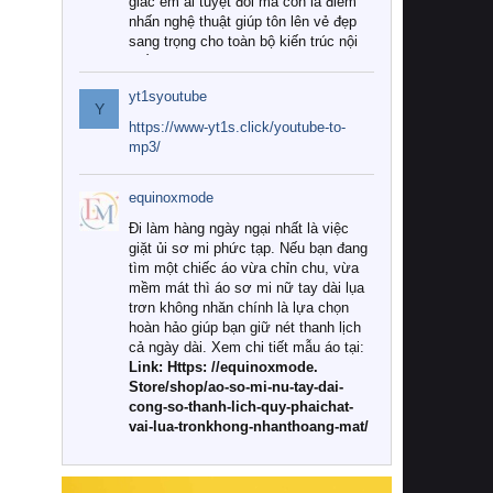
giác êm ái tuyệt đối mà còn là điểm
nhấn nghệ thuật giúp tôn lên vẻ đẹp
sang trọng cho toàn bộ kiến trúc nội
thất.
yt1syoutube
Tuy nhiên, giữa thị trường đa dạng
Y
với vô vàn thương hiệu và mẫu mã
https://www-yt1s.click/youtube-to-
như hiện nay, làm thế nào để chọn
mp3/
được những bộ chăn ga gối đệm cao
cấp thực sự chất lượng, phù hợp với
equinoxmode
khí hậu và nhu cầu sử dụng của gia
đình? Hãy cùng chúng tôi đi tìm lời
Đi làm hàng ngày ngại nhất là việc
giải đáp chi tiết qua bài viết dưới đây.
giặt ủi sơ mi phức tạp. Nếu bạn đang
tìm một chiếc áo vừa chỉn chu, vừa
1. Tại sao các gia đình hiện đại lại ưa
mềm mát thì áo sơ mi nữ tay dài lụa
chuộng chăn ga gối đệm cao cấp?
trơn không nhăn chính là lựa chọn
hoàn hảo giúp bạn giữ nét thanh lịch
Khác với các dòng sản phẩm thông
cả ngày dài. Xem chi tiết mẫu áo tại:
thường, những bộ chăn ga gối đệm
Link: Https: //equinoxmode.
cao cấp trải qua quy trình sản xuất
Store/shop/ao-so-mi-nu-tay-dai-
nghiêm ngặt từ khâu chọn lọc nguyên
cong-so-thanh-lich-quy-phaichat-
liệu tự nhiên đến công nghệ dệt
vai-lua-tronkhong-nhanthoang-mat/
nhuộm hiện đại không chứa hóa chất
độc hại. Khi sử dụng dòng sản phẩm
này, bạn sẽ cảm nhận rõ rệt sự khác