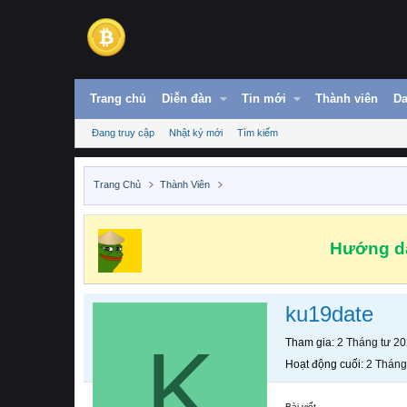
Trang chủ
Diễn đàn
Tin mới
Thành viên
Da
Đang truy cập
Nhật ký mới
Tìm kiếm
Trang Chủ
Thành Viên
Hướng dẫ
ku19date
K
Tham gia
2 Tháng tư 2
Hoạt động cuối
2 Tháng
Bài viết