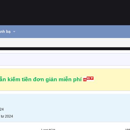
nh bạ
n kiếm tiền đơn giản miễn phí
024
 tư 2024
Lượt thích
VN