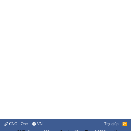
CNG - One
VN
Trợ giúp
R
S