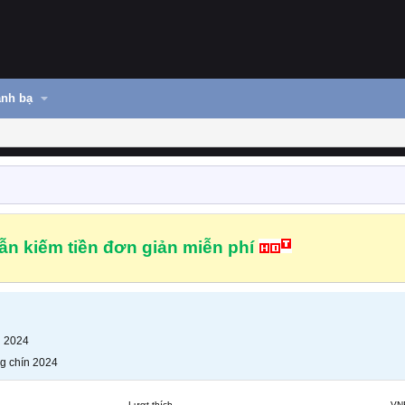
nh bạ
n kiếm tiền đơn giản miễn phí
n 2024
g chín 2024
Lượt thích
VN