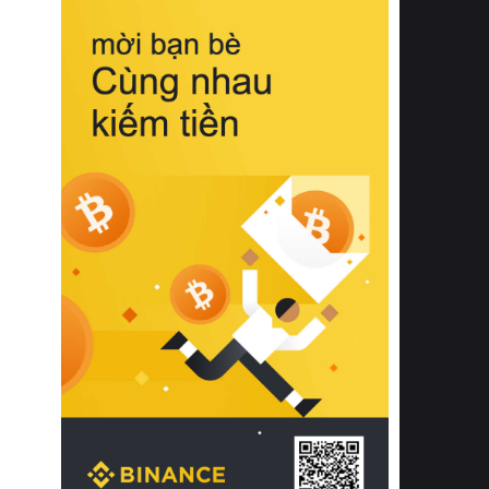
biệt từ bề mặt vải mềm mịn, khả năng
thoáng khí tuyệt vời cho đến độ đàn
hồi chuẩn xác của phần đệm nâng đỡ
cột sống.
Bên cạnh đó, việc lựa chọn các dòng
sản phẩm đạt chuẩn chất lượng quốc
tế còn giúp ngăn ngừa tình trạng kích
ứng da, hạn chế sự phát triển của vi
khuẩn và nấm mốc trong điều kiện
thời tiết nóng ẩm. Bạn có thể tìm hiểu
thêm các nghiên cứu khoa học về tác
động của giấc ngủ và môi trường
phòng ngủ đối với sức khỏe con
người tại Sleep Foundation (External
Link) để có cái nhìn toàn diện hơn.
2. Các tiêu chí vàng khi lựa chọn
chăn ga gối đệm cao cấp cho phòng
ngủ
Để sở hữu một bộ chăn ga gối đệm
cao cấp hoàn hảo cả về thẩm mỹ lẫn
công năng, người tiêu dùng cần cân
nhắc kỹ lưỡng các tiêu chí quan trọng