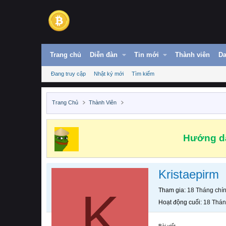
Trang chủ
Diễn đàn
Tin mới
Thành viên
Da
Đang truy cập
Nhật ký mới
Tìm kiếm
Trang Chủ
Thành Viên
Hướng dẫ
Kristaepirm
K
Tham gia
18 Tháng chí
Hoạt động cuối
18 Thán
Bài viết