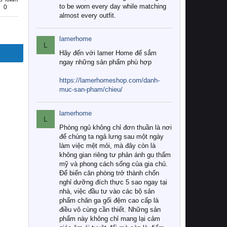
to be worn every day while matching
0
almost every outfit.
lamerhome
L
Hãy đến với lamer Home để sắm
ngay những sản phẩm phù hợp
https://lamerhomeshop.com/danh-
muc-san-pham/chieu/
lamerhome
L
Phòng ngủ không chỉ đơn thuần là nơi
để chúng ta ngả lưng sau một ngày
làm việc mệt mỏi, mà đây còn là
không gian riêng tư phản ánh gu thẩm
mỹ và phong cách sống của gia chủ.
Để biến căn phòng trở thành chốn
nghỉ dưỡng đích thực 5 sao ngay tại
nhà, việc đầu tư vào các bộ sản
phẩm chăn ga gối đệm cao cấp là
điều vô cùng cần thiết. Những sản
phẩm này không chỉ mang lại cảm