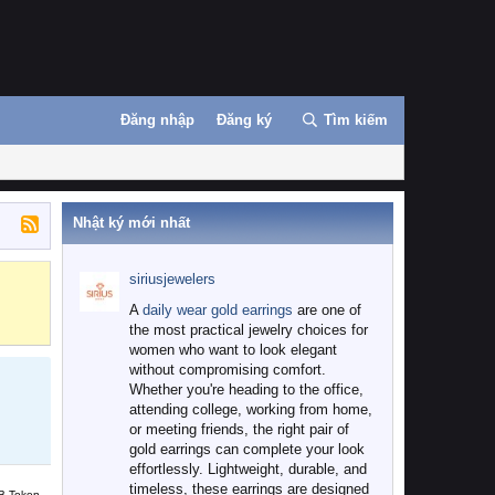
Đăng nhập
Đăng ký
Tìm kiếm
Nhật ký mới nhất
siriusjewelers
Binance
MEXC
A
daily wear gold earrings
are one of
the most practical jewelry choices for
women who want to look elegant
without compromising comfort.
Whether you're heading to the office,
attending college, working from home,
or meeting friends, the right pair of
gold earrings can complete your look
effortlessly. Lightweight, durable, and
timeless, these earrings are designed
B Token