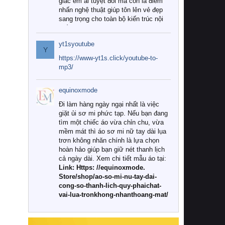
giác êm ái tuyệt đối mà còn là điểm
nhấn nghệ thuật giúp tôn lên vẻ đẹp
sang trọng cho toàn bộ kiến trúc nội
thất.
yt1syoutube
Tuy nhiên, giữa thị trường đa dạng
Y
với vô vàn thương hiệu và mẫu mã
https://www-yt1s.click/youtube-to-
như hiện nay, làm thế nào để chọn
mp3/
được những bộ chăn ga gối đệm cao
cấp thực sự chất lượng, phù hợp với
equinoxmode
khí hậu và nhu cầu sử dụng của gia
đình? Hãy cùng chúng tôi đi tìm lời
Đi làm hàng ngày ngại nhất là việc
giải đáp chi tiết qua bài viết dưới đây.
giặt ủi sơ mi phức tạp. Nếu bạn đang
tìm một chiếc áo vừa chỉn chu, vừa
1. Tại sao các gia đình hiện đại lại ưa
mềm mát thì áo sơ mi nữ tay dài lụa
chuộng chăn ga gối đệm cao cấp?
trơn không nhăn chính là lựa chọn
hoàn hảo giúp bạn giữ nét thanh lịch
Khác với các dòng sản phẩm thông
cả ngày dài. Xem chi tiết mẫu áo tại:
thường, những bộ chăn ga gối đệm
Link: Https: //equinoxmode.
cao cấp trải qua quy trình sản xuất
Store/shop/ao-so-mi-nu-tay-dai-
nghiêm ngặt từ khâu chọn lọc nguyên
cong-so-thanh-lich-quy-phaichat-
liệu tự nhiên đến công nghệ dệt
vai-lua-tronkhong-nhanthoang-mat/
nhuộm hiện đại không chứa hóa chất
độc hại. Khi sử dụng dòng sản phẩm
này, bạn sẽ cảm nhận rõ rệt sự khác