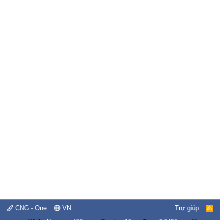
CNG - One
VN
Trợ giúp
R
S