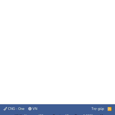
CNG - One
VN
Trợ giúp
R
S