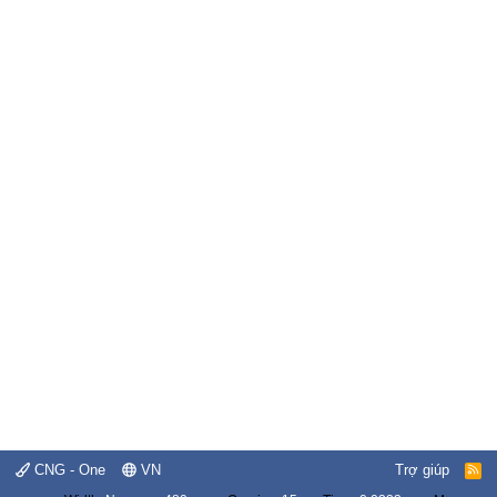
CNG - One
VN
Trợ giúp
R
S