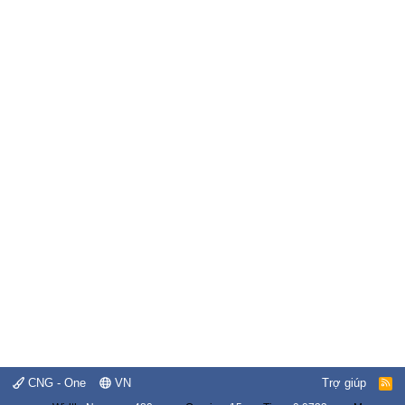
CNG - One
VN
Trợ giúp
R
S