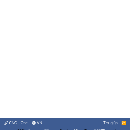
CNG - One
VN
Trợ giúp
R
S