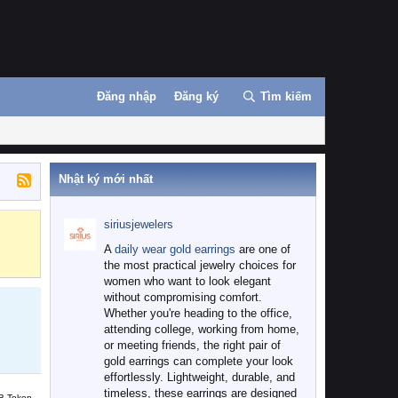
Đăng nhập
Đăng ký
Tìm kiếm
Nhật ký mới nhất
siriusjewelers
Binance
MEXC
A
daily wear gold earrings
are one of
the most practical jewelry choices for
women who want to look elegant
without compromising comfort.
Whether you're heading to the office,
attending college, working from home,
or meeting friends, the right pair of
gold earrings can complete your look
effortlessly. Lightweight, durable, and
timeless, these earrings are designed
B Token