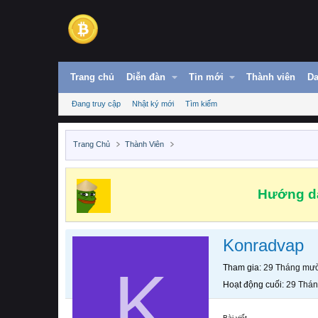
Trang chủ
Diễn đàn
Tin mới
Thành viên
Da
Đang truy cập
Nhật ký mới
Tìm kiếm
Trang Chủ
Thành Viên
Hướng dẫ
Konradvap
K
Tham gia
29 Tháng mườ
Hoạt động cuối
29 Thán
Bài viết