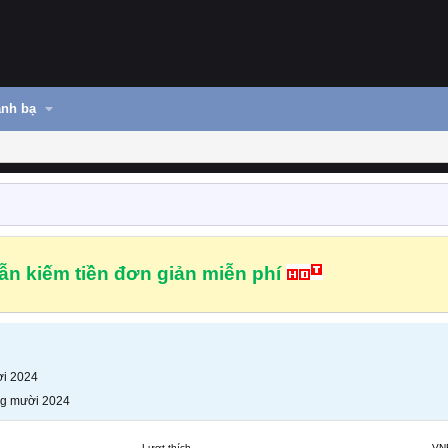
nh bạ
n kiếm tiền đơn giản miễn phí
i 2024
g mười 2024
Lượt thích
VN