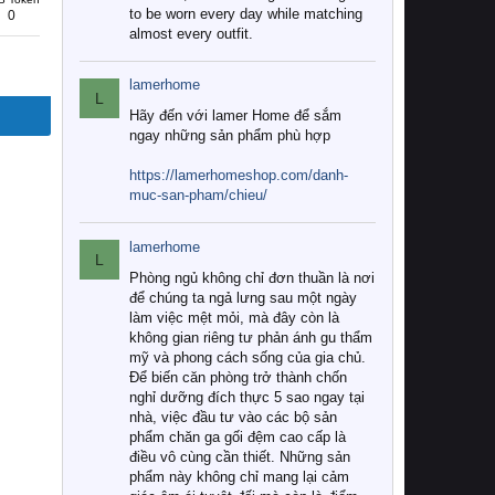
to be worn every day while matching
0
almost every outfit.
lamerhome
L
Hãy đến với lamer Home để sắm
ngay những sản phẩm phù hợp
https://lamerhomeshop.com/danh-
muc-san-pham/chieu/
lamerhome
L
Phòng ngủ không chỉ đơn thuần là nơi
để chúng ta ngả lưng sau một ngày
làm việc mệt mỏi, mà đây còn là
không gian riêng tư phản ánh gu thẩm
mỹ và phong cách sống của gia chủ.
Để biến căn phòng trở thành chốn
nghỉ dưỡng đích thực 5 sao ngay tại
nhà, việc đầu tư vào các bộ sản
phẩm chăn ga gối đệm cao cấp là
điều vô cùng cần thiết. Những sản
phẩm này không chỉ mang lại cảm