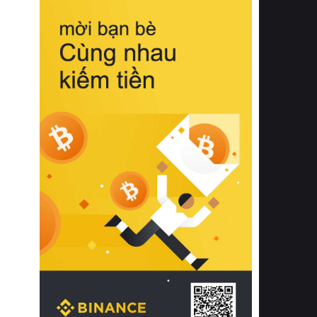
biệt từ bề mặt vải mềm mịn, khả năng
thoáng khí tuyệt vời cho đến độ đàn
hồi chuẩn xác của phần đệm nâng đỡ
cột sống.
Bên cạnh đó, việc lựa chọn các dòng
sản phẩm đạt chuẩn chất lượng quốc
tế còn giúp ngăn ngừa tình trạng kích
ứng da, hạn chế sự phát triển của vi
khuẩn và nấm mốc trong điều kiện
thời tiết nóng ẩm. Bạn có thể tìm hiểu
thêm các nghiên cứu khoa học về tác
động của giấc ngủ và môi trường
phòng ngủ đối với sức khỏe con
người tại Sleep Foundation (External
Link) để có cái nhìn toàn diện hơn.
2. Các tiêu chí vàng khi lựa chọn
chăn ga gối đệm cao cấp cho phòng
ngủ
Để sở hữu một bộ chăn ga gối đệm
cao cấp hoàn hảo cả về thẩm mỹ lẫn
công năng, người tiêu dùng cần cân
nhắc kỹ lưỡng các tiêu chí quan trọng