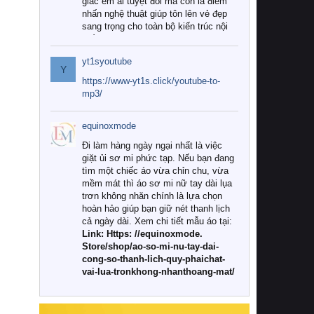
giác êm ái tuyệt đối mà còn là điểm
nhấn nghệ thuật giúp tôn lên vẻ đẹp
sang trọng cho toàn bộ kiến trúc nội
thất.
yt1syoutube
Tuy nhiên, giữa thị trường đa dạng
Y
với vô vàn thương hiệu và mẫu mã
https://www-yt1s.click/youtube-to-
như hiện nay, làm thế nào để chọn
mp3/
được những bộ chăn ga gối đệm cao
cấp thực sự chất lượng, phù hợp với
equinoxmode
khí hậu và nhu cầu sử dụng của gia
đình? Hãy cùng chúng tôi đi tìm lời
Đi làm hàng ngày ngại nhất là việc
giải đáp chi tiết qua bài viết dưới đây.
giặt ủi sơ mi phức tạp. Nếu bạn đang
tìm một chiếc áo vừa chỉn chu, vừa
1. Tại sao các gia đình hiện đại lại ưa
mềm mát thì áo sơ mi nữ tay dài lụa
chuộng chăn ga gối đệm cao cấp?
trơn không nhăn chính là lựa chọn
hoàn hảo giúp bạn giữ nét thanh lịch
Khác với các dòng sản phẩm thông
cả ngày dài. Xem chi tiết mẫu áo tại:
thường, những bộ chăn ga gối đệm
Link: Https: //equinoxmode.
cao cấp trải qua quy trình sản xuất
Store/shop/ao-so-mi-nu-tay-dai-
nghiêm ngặt từ khâu chọn lọc nguyên
cong-so-thanh-lich-quy-phaichat-
liệu tự nhiên đến công nghệ dệt
vai-lua-tronkhong-nhanthoang-mat/
nhuộm hiện đại không chứa hóa chất
độc hại. Khi sử dụng dòng sản phẩm
này, bạn sẽ cảm nhận rõ rệt sự khác