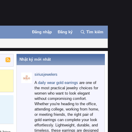
Đăng nhập
Đăng ký
Tìm kiếm
Nhật ký mới nhất
siriusjewelers
Binance
MEXC
A
daily wear gold earrings
are one of
the most practical jewelry choices for
women who want to look elegant
without compromising comfort.
Whether you're heading to the office,
attending college, working from home,
or meeting friends, the right pair of
gold earrings can complete your look
effortlessly. Lightweight, durable, and
timeless, these earrings are designed
B Token