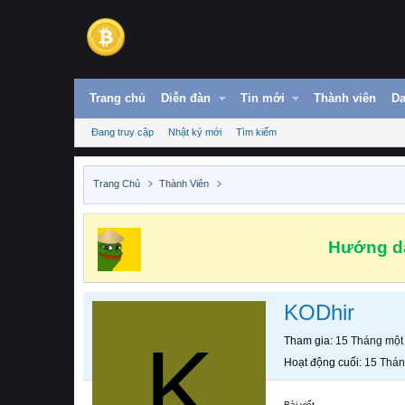
Trang chủ
Diễn đàn
Tin mới
Thành viên
Da
Đang truy cập
Nhật ký mới
Tìm kiếm
Trang Chủ
Thành Viên
Hướng dẫ
KODhir
K
Tham gia
15 Tháng một
Hoạt động cuối
15 Thán
Bài viết