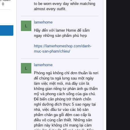
to be worn every day while matching
0
almost every outfit.
lamerhome
L
Hãy đến với lamer Home để sắm
ngay những sản phẩm phù hợp
https://lamerhomeshop.com/danh-
muc-san-pham/chieu/
lamerhome
L
Phòng ngủ không chỉ đơn thuần là nơi
để chúng ta ngả lưng sau một ngày
làm việc mệt mỏi, mà đây còn là
không gian riêng tư phản ánh gu thẩm
mỹ và phong cách sống của gia chủ.
Để biến căn phòng trở thành chốn
nghỉ dưỡng đích thực 5 sao ngay tại
nhà, việc đầu tư vào các bộ sản
phẩm chăn ga gối đệm cao cấp là
điều vô cùng cần thiết. Những sản
phẩm này không chỉ mang lại cảm