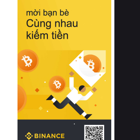
biệt từ bề mặt vải mềm mịn, khả năng
thoáng khí tuyệt vời cho đến độ đàn
hồi chuẩn xác của phần đệm nâng đỡ
cột sống.
Bên cạnh đó, việc lựa chọn các dòng
sản phẩm đạt chuẩn chất lượng quốc
tế còn giúp ngăn ngừa tình trạng kích
ứng da, hạn chế sự phát triển của vi
khuẩn và nấm mốc trong điều kiện
thời tiết nóng ẩm. Bạn có thể tìm hiểu
thêm các nghiên cứu khoa học về tác
động của giấc ngủ và môi trường
phòng ngủ đối với sức khỏe con
người tại Sleep Foundation (External
Link) để có cái nhìn toàn diện hơn.
2. Các tiêu chí vàng khi lựa chọn
chăn ga gối đệm cao cấp cho phòng
ngủ
Để sở hữu một bộ chăn ga gối đệm
cao cấp hoàn hảo cả về thẩm mỹ lẫn
công năng, người tiêu dùng cần cân
nhắc kỹ lưỡng các tiêu chí quan trọng