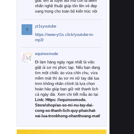
giác êm ái tuyệt đối mà còn là điểm
nhấn nghệ thuật giúp tôn lên vẻ đẹp
sang trọng cho toàn bộ kiến trúc nội
thất.
yt1syoutube
Tuy nhiên, giữa thị trường đa dạng
Y
với vô vàn thương hiệu và mẫu mã
https://www-yt1s.click/youtube-to-
như hiện nay, làm thế nào để chọn
mp3/
được những bộ chăn ga gối đệm cao
cấp thực sự chất lượng, phù hợp với
equinoxmode
khí hậu và nhu cầu sử dụng của gia
đình? Hãy cùng chúng tôi đi tìm lời
Đi làm hàng ngày ngại nhất là việc
giải đáp chi tiết qua bài viết dưới đây.
giặt ủi sơ mi phức tạp. Nếu bạn đang
tìm một chiếc áo vừa chỉn chu, vừa
1. Tại sao các gia đình hiện đại lại ưa
mềm mát thì áo sơ mi nữ tay dài lụa
chuộng chăn ga gối đệm cao cấp?
trơn không nhăn chính là lựa chọn
hoàn hảo giúp bạn giữ nét thanh lịch
Khác với các dòng sản phẩm thông
cả ngày dài. Xem chi tiết mẫu áo tại:
thường, những bộ chăn ga gối đệm
Link: Https: //equinoxmode.
cao cấp trải qua quy trình sản xuất
Store/shop/ao-so-mi-nu-tay-dai-
nghiêm ngặt từ khâu chọn lọc nguyên
cong-so-thanh-lich-quy-phaichat-
liệu tự nhiên đến công nghệ dệt
vai-lua-tronkhong-nhanthoang-mat/
nhuộm hiện đại không chứa hóa chất
độc hại. Khi sử dụng dòng sản phẩm
này, bạn sẽ cảm nhận rõ rệt sự khác