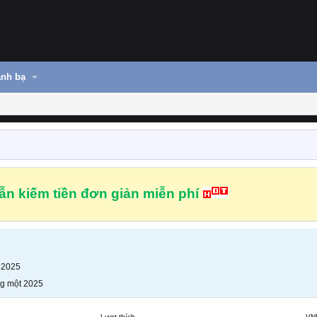
nh bạ
n kiếm tiền đơn giản miễn phí
 2025
g một 2025
Lượt thích
VN