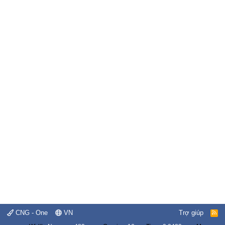
CNG - One
VN
Trợ giúp
R
S