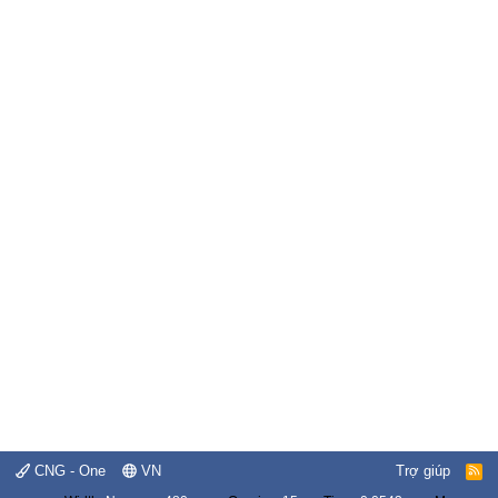
CNG - One
VN
Trợ giúp
R
S