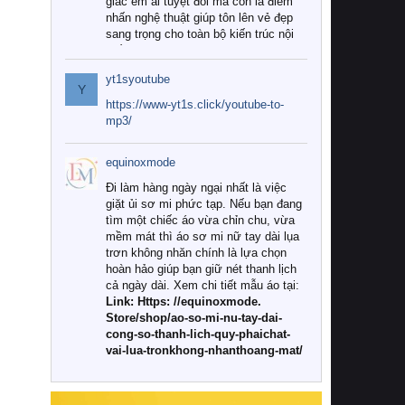
giác êm ái tuyệt đối mà còn là điểm
nhấn nghệ thuật giúp tôn lên vẻ đẹp
sang trọng cho toàn bộ kiến trúc nội
thất.
yt1syoutube
Tuy nhiên, giữa thị trường đa dạng
Y
với vô vàn thương hiệu và mẫu mã
https://www-yt1s.click/youtube-to-
như hiện nay, làm thế nào để chọn
mp3/
được những bộ chăn ga gối đệm cao
cấp thực sự chất lượng, phù hợp với
equinoxmode
khí hậu và nhu cầu sử dụng của gia
đình? Hãy cùng chúng tôi đi tìm lời
Đi làm hàng ngày ngại nhất là việc
giải đáp chi tiết qua bài viết dưới đây.
giặt ủi sơ mi phức tạp. Nếu bạn đang
tìm một chiếc áo vừa chỉn chu, vừa
1. Tại sao các gia đình hiện đại lại ưa
mềm mát thì áo sơ mi nữ tay dài lụa
chuộng chăn ga gối đệm cao cấp?
trơn không nhăn chính là lựa chọn
hoàn hảo giúp bạn giữ nét thanh lịch
Khác với các dòng sản phẩm thông
cả ngày dài. Xem chi tiết mẫu áo tại:
thường, những bộ chăn ga gối đệm
Link: Https: //equinoxmode.
cao cấp trải qua quy trình sản xuất
Store/shop/ao-so-mi-nu-tay-dai-
nghiêm ngặt từ khâu chọn lọc nguyên
cong-so-thanh-lich-quy-phaichat-
liệu tự nhiên đến công nghệ dệt
vai-lua-tronkhong-nhanthoang-mat/
nhuộm hiện đại không chứa hóa chất
độc hại. Khi sử dụng dòng sản phẩm
này, bạn sẽ cảm nhận rõ rệt sự khác