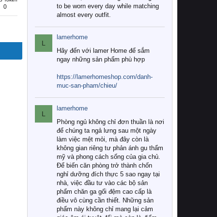
to be worn every day while matching
0
almost every outfit.
lamerhome
L
Hãy đến với lamer Home để sắm
ngay những sản phẩm phù hợp
https://lamerhomeshop.com/danh-
muc-san-pham/chieu/
lamerhome
L
Phòng ngủ không chỉ đơn thuần là nơi
để chúng ta ngả lưng sau một ngày
làm việc mệt mỏi, mà đây còn là
không gian riêng tư phản ánh gu thẩm
mỹ và phong cách sống của gia chủ.
Để biến căn phòng trở thành chốn
nghỉ dưỡng đích thực 5 sao ngay tại
nhà, việc đầu tư vào các bộ sản
phẩm chăn ga gối đệm cao cấp là
điều vô cùng cần thiết. Những sản
phẩm này không chỉ mang lại cảm