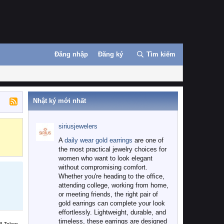
Đăng nhập
Đăng ký
Tìm kiếm
Nhật ký mới nhất
siriusjewelers
Binance
MEXC
A
daily wear gold earrings
are one of
the most practical jewelry choices for
women who want to look elegant
without compromising comfort.
Whether you're heading to the office,
attending college, working from home,
or meeting friends, the right pair of
gold earrings can complete your look
effortlessly. Lightweight, durable, and
timeless, these earrings are designed
B Token