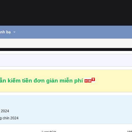
nh bạ
n kiếm tiền đơn giản miễn phí
n 2024
g chín 2024
Lượt thích
VN