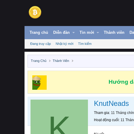
Trang chủ
Diễn đàn
Tin mới
Thành viên
Da
Đang truy cập
Nhật ký mới
Tìm kiếm
Trang Chủ
Thành Viên
Hướng dẫ
KnutNeads
K
Tham gia
11 Tháng chí
Hoạt động cuối
11 Thán
Bài viết