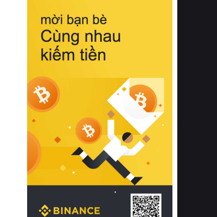
biệt từ bề mặt vải mềm mịn, khả năng
thoáng khí tuyệt vời cho đến độ đàn
hồi chuẩn xác của phần đệm nâng đỡ
cột sống.
Bên cạnh đó, việc lựa chọn các dòng
sản phẩm đạt chuẩn chất lượng quốc
tế còn giúp ngăn ngừa tình trạng kích
ứng da, hạn chế sự phát triển của vi
khuẩn và nấm mốc trong điều kiện
thời tiết nóng ẩm. Bạn có thể tìm hiểu
thêm các nghiên cứu khoa học về tác
động của giấc ngủ và môi trường
phòng ngủ đối với sức khỏe con
người tại Sleep Foundation (External
Link) để có cái nhìn toàn diện hơn.
2. Các tiêu chí vàng khi lựa chọn
chăn ga gối đệm cao cấp cho phòng
ngủ
Để sở hữu một bộ chăn ga gối đệm
cao cấp hoàn hảo cả về thẩm mỹ lẫn
công năng, người tiêu dùng cần cân
nhắc kỹ lưỡng các tiêu chí quan trọng