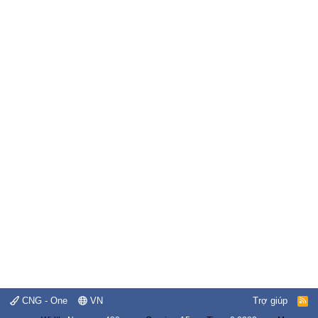
CNG - One
VN
Trợ giúp
R
S