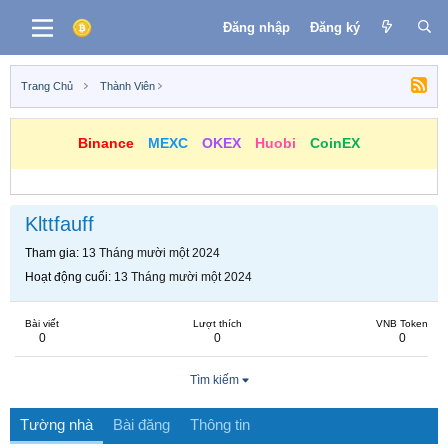
Đăng nhập
Đăng ký
Trang Chủ
Thành Viên
Binance
MEXC
OKEX
Huobi
CoinEX
Klttfauff
Tham gia
13 Tháng mười một 2024
Hoạt động cuối
13 Tháng mười một 2024
Bài viết
Lượt thích
VNB Token
0
0
0
Tìm kiếm
Tường nhà
Bài đăng
Thông tin