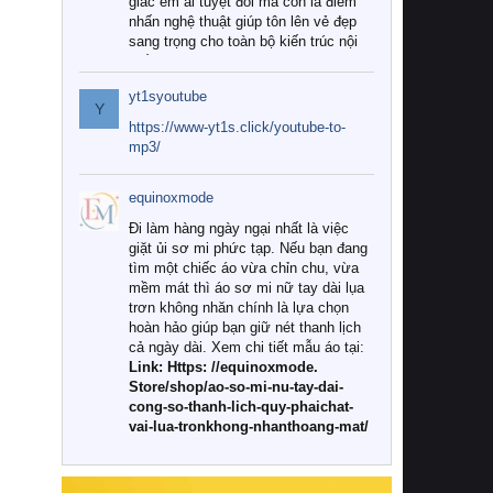
giác êm ái tuyệt đối mà còn là điểm
nhấn nghệ thuật giúp tôn lên vẻ đẹp
sang trọng cho toàn bộ kiến trúc nội
thất.
yt1syoutube
Tuy nhiên, giữa thị trường đa dạng
Y
với vô vàn thương hiệu và mẫu mã
https://www-yt1s.click/youtube-to-
như hiện nay, làm thế nào để chọn
mp3/
được những bộ chăn ga gối đệm cao
cấp thực sự chất lượng, phù hợp với
equinoxmode
khí hậu và nhu cầu sử dụng của gia
đình? Hãy cùng chúng tôi đi tìm lời
Đi làm hàng ngày ngại nhất là việc
giải đáp chi tiết qua bài viết dưới đây.
giặt ủi sơ mi phức tạp. Nếu bạn đang
tìm một chiếc áo vừa chỉn chu, vừa
1. Tại sao các gia đình hiện đại lại ưa
mềm mát thì áo sơ mi nữ tay dài lụa
chuộng chăn ga gối đệm cao cấp?
trơn không nhăn chính là lựa chọn
hoàn hảo giúp bạn giữ nét thanh lịch
Khác với các dòng sản phẩm thông
cả ngày dài. Xem chi tiết mẫu áo tại:
thường, những bộ chăn ga gối đệm
Link: Https: //equinoxmode.
cao cấp trải qua quy trình sản xuất
Store/shop/ao-so-mi-nu-tay-dai-
nghiêm ngặt từ khâu chọn lọc nguyên
cong-so-thanh-lich-quy-phaichat-
liệu tự nhiên đến công nghệ dệt
vai-lua-tronkhong-nhanthoang-mat/
nhuộm hiện đại không chứa hóa chất
độc hại. Khi sử dụng dòng sản phẩm
này, bạn sẽ cảm nhận rõ rệt sự khác