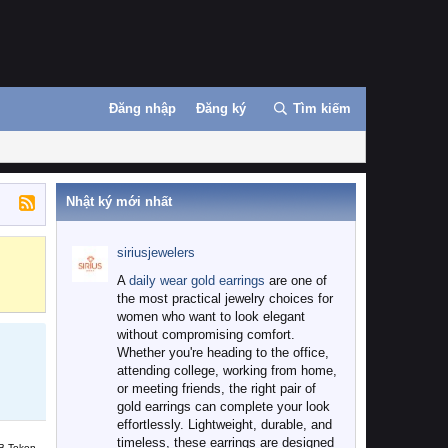
Đăng nhập
Đăng ký
Tìm kiếm
Nhật ký mới nhất
siriusjewelers
Binance
MEXC
A
daily wear gold earrings
are one of
the most practical jewelry choices for
women who want to look elegant
without compromising comfort.
Whether you're heading to the office,
attending college, working from home,
or meeting friends, the right pair of
gold earrings can complete your look
effortlessly. Lightweight, durable, and
timeless, these earrings are designed
B Token