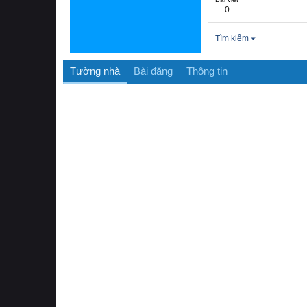
0
Tìm kiếm
Tường nhà
Bài đăng
Thông tin