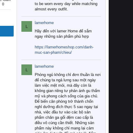
to be worn every day while matching
0
almost every outfit.
lamerhome
L
Hãy đến với lamer Home để sắm
ngay những sản phẩm phù hợp
https://lamerhomeshop.com/danh-
muc-san-pham/chieu/
lamerhome
L
Phòng ngủ không chỉ đơn thuần là nơi
để chúng ta ngả lưng sau một ngày
làm việc mệt mỏi, mà đây còn là
không gian riêng tư phản ánh gu thẩm
mỹ và phong cách sống của gia chủ.
Để biến căn phòng trở thành chốn
nghỉ dưỡng đích thực 5 sao ngay tại
nhà, việc đầu tư vào các bộ sản
phẩm chăn ga gối đệm cao cấp là
điều vô cùng cần thiết. Những sản
phẩm này không chỉ mang lại cảm