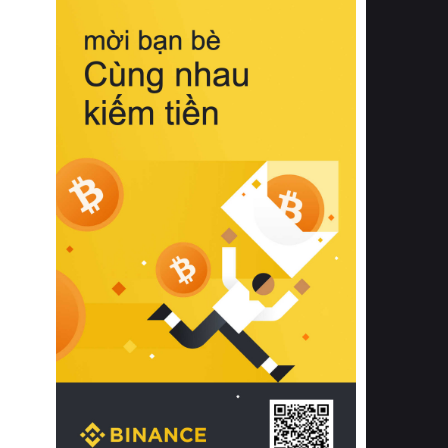
biệt từ bề mặt vải mềm mịn, khả năng
thoáng khí tuyệt vời cho đến độ đàn
hồi chuẩn xác của phần đệm nâng đỡ
cột sống.
Bên cạnh đó, việc lựa chọn các dòng
sản phẩm đạt chuẩn chất lượng quốc
tế còn giúp ngăn ngừa tình trạng kích
ứng da, hạn chế sự phát triển của vi
khuẩn và nấm mốc trong điều kiện
thời tiết nóng ẩm. Bạn có thể tìm hiểu
thêm các nghiên cứu khoa học về tác
động của giấc ngủ và môi trường
phòng ngủ đối với sức khỏe con
người tại Sleep Foundation (External
Link) để có cái nhìn toàn diện hơn.
2. Các tiêu chí vàng khi lựa chọn
chăn ga gối đệm cao cấp cho phòng
ngủ
Để sở hữu một bộ chăn ga gối đệm
cao cấp hoàn hảo cả về thẩm mỹ lẫn
công năng, người tiêu dùng cần cân
nhắc kỹ lưỡng các tiêu chí quan trọng