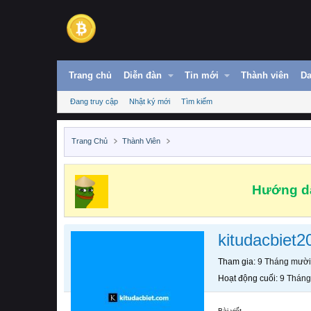
Trang chủ
Diễn đàn
Tin mới
Thành viên
Da
Đang truy cập
Nhật ký mới
Tìm kiếm
Trang Chủ
Thành Viên
Hướng dẫ
kitudacbiet2
Tham gia
9 Tháng mười
Hoạt động cuối
9 Tháng
Bài viết