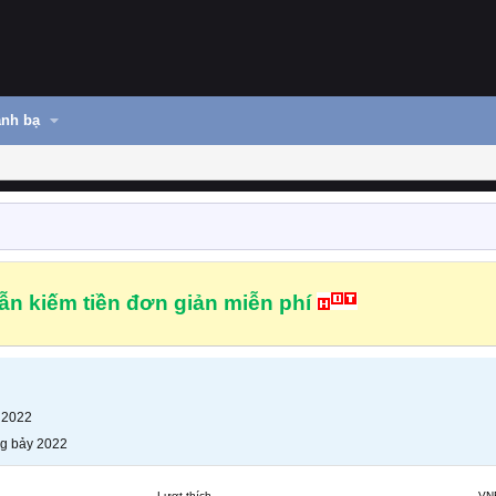
nh bạ
n kiếm tiền đơn giản miễn phí
 2022
g bảy 2022
Lượt thích
VN