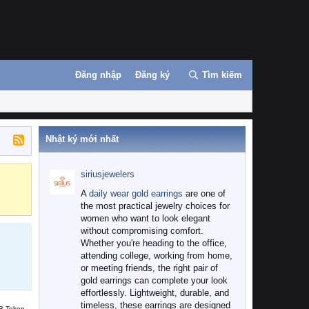
Đăng nhập
Đăng ký
Tìm kiếm
Nhật ký mới nhất
siriusjewelers
Binance
MEXC
A
daily wear gold earrings
are one of
the most practical jewelry choices for
women who want to look elegant
without compromising comfort.
Whether you're heading to the office,
attending college, working from home,
or meeting friends, the right pair of
gold earrings can complete your look
effortlessly. Lightweight, durable, and
timeless, these earrings are designed
B Token