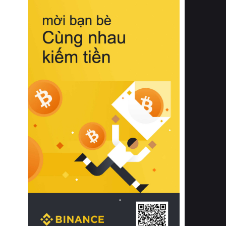
biệt từ bề mặt vải mềm mịn, khả năng
thoáng khí tuyệt vời cho đến độ đàn
hồi chuẩn xác của phần đệm nâng đỡ
cột sống.
Bên cạnh đó, việc lựa chọn các dòng
sản phẩm đạt chuẩn chất lượng quốc
tế còn giúp ngăn ngừa tình trạng kích
ứng da, hạn chế sự phát triển của vi
khuẩn và nấm mốc trong điều kiện
thời tiết nóng ẩm. Bạn có thể tìm hiểu
thêm các nghiên cứu khoa học về tác
động của giấc ngủ và môi trường
phòng ngủ đối với sức khỏe con
người tại Sleep Foundation (External
Link) để có cái nhìn toàn diện hơn.
2. Các tiêu chí vàng khi lựa chọn
chăn ga gối đệm cao cấp cho phòng
ngủ
Để sở hữu một bộ chăn ga gối đệm
cao cấp hoàn hảo cả về thẩm mỹ lẫn
công năng, người tiêu dùng cần cân
nhắc kỹ lưỡng các tiêu chí quan trọng