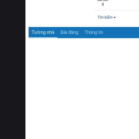
0
Tìm kiếm
Tường nhà
Bài đăng
Thông tin