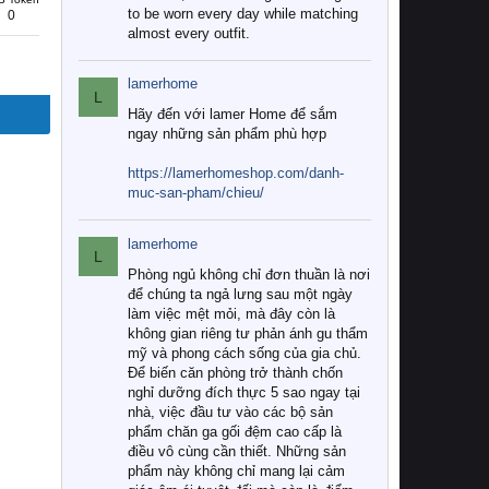
to be worn every day while matching
0
almost every outfit.
lamerhome
L
Hãy đến với lamer Home để sắm
ngay những sản phẩm phù hợp
https://lamerhomeshop.com/danh-
muc-san-pham/chieu/
lamerhome
L
Phòng ngủ không chỉ đơn thuần là nơi
để chúng ta ngả lưng sau một ngày
làm việc mệt mỏi, mà đây còn là
không gian riêng tư phản ánh gu thẩm
mỹ và phong cách sống của gia chủ.
Để biến căn phòng trở thành chốn
nghỉ dưỡng đích thực 5 sao ngay tại
nhà, việc đầu tư vào các bộ sản
phẩm chăn ga gối đệm cao cấp là
điều vô cùng cần thiết. Những sản
phẩm này không chỉ mang lại cảm