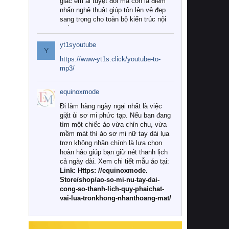
giác êm ái tuyệt đối mà còn là điểm
nhấn nghệ thuật giúp tôn lên vẻ đẹp
sang trọng cho toàn bộ kiến trúc nội
thất.
yt1syoutube
Tuy nhiên, giữa thị trường đa dạng
Y
với vô vàn thương hiệu và mẫu mã
https://www-yt1s.click/youtube-to-
như hiện nay, làm thế nào để chọn
mp3/
được những bộ chăn ga gối đệm cao
cấp thực sự chất lượng, phù hợp với
equinoxmode
khí hậu và nhu cầu sử dụng của gia
đình? Hãy cùng chúng tôi đi tìm lời
Đi làm hàng ngày ngại nhất là việc
giải đáp chi tiết qua bài viết dưới đây.
giặt ủi sơ mi phức tạp. Nếu bạn đang
tìm một chiếc áo vừa chỉn chu, vừa
1. Tại sao các gia đình hiện đại lại ưa
mềm mát thì áo sơ mi nữ tay dài lụa
chuộng chăn ga gối đệm cao cấp?
trơn không nhăn chính là lựa chọn
hoàn hảo giúp bạn giữ nét thanh lịch
Khác với các dòng sản phẩm thông
cả ngày dài. Xem chi tiết mẫu áo tại:
thường, những bộ chăn ga gối đệm
Link: Https: //equinoxmode.
cao cấp trải qua quy trình sản xuất
Store/shop/ao-so-mi-nu-tay-dai-
nghiêm ngặt từ khâu chọn lọc nguyên
cong-so-thanh-lich-quy-phaichat-
liệu tự nhiên đến công nghệ dệt
vai-lua-tronkhong-nhanthoang-mat/
nhuộm hiện đại không chứa hóa chất
độc hại. Khi sử dụng dòng sản phẩm
này, bạn sẽ cảm nhận rõ rệt sự khác