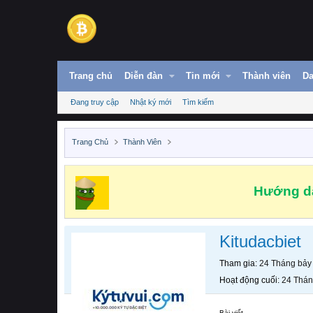
Trang chủ
Diễn đàn
Tin mới
Thành viên
Da
Đang truy cập
Nhật ký mới
Tìm kiếm
Trang Chủ
Thành Viên
Hướng dẫ
Kitudacbiet
Tham gia
24 Tháng bảy
Hoạt động cuối
24 Thán
Bài viết