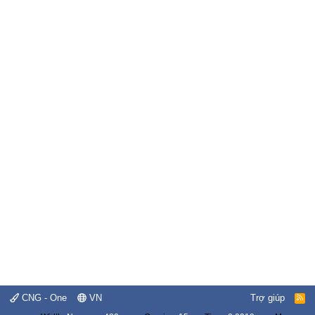
CNG - One
VN
Trợ giúp
R
S