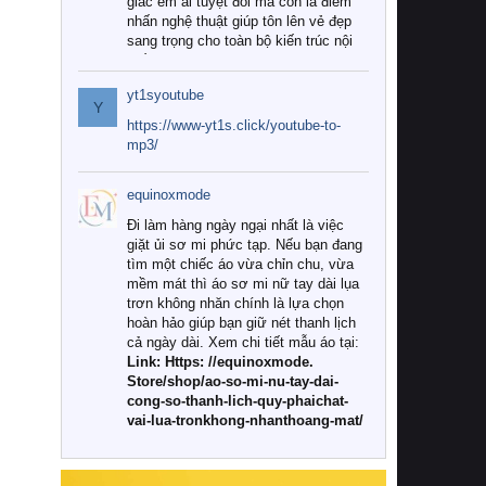
giác êm ái tuyệt đối mà còn là điểm
nhấn nghệ thuật giúp tôn lên vẻ đẹp
sang trọng cho toàn bộ kiến trúc nội
thất.
yt1syoutube
Tuy nhiên, giữa thị trường đa dạng
Y
với vô vàn thương hiệu và mẫu mã
https://www-yt1s.click/youtube-to-
như hiện nay, làm thế nào để chọn
mp3/
được những bộ chăn ga gối đệm cao
cấp thực sự chất lượng, phù hợp với
equinoxmode
khí hậu và nhu cầu sử dụng của gia
đình? Hãy cùng chúng tôi đi tìm lời
Đi làm hàng ngày ngại nhất là việc
giải đáp chi tiết qua bài viết dưới đây.
giặt ủi sơ mi phức tạp. Nếu bạn đang
tìm một chiếc áo vừa chỉn chu, vừa
1. Tại sao các gia đình hiện đại lại ưa
mềm mát thì áo sơ mi nữ tay dài lụa
chuộng chăn ga gối đệm cao cấp?
trơn không nhăn chính là lựa chọn
hoàn hảo giúp bạn giữ nét thanh lịch
Khác với các dòng sản phẩm thông
cả ngày dài. Xem chi tiết mẫu áo tại:
thường, những bộ chăn ga gối đệm
Link: Https: //equinoxmode.
cao cấp trải qua quy trình sản xuất
Store/shop/ao-so-mi-nu-tay-dai-
nghiêm ngặt từ khâu chọn lọc nguyên
cong-so-thanh-lich-quy-phaichat-
liệu tự nhiên đến công nghệ dệt
vai-lua-tronkhong-nhanthoang-mat/
nhuộm hiện đại không chứa hóa chất
độc hại. Khi sử dụng dòng sản phẩm
này, bạn sẽ cảm nhận rõ rệt sự khác