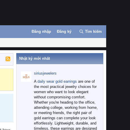
Đăng nhập
Đăng ký
Tìm kiếm
Nhật ký mới nhất
siriusjewelers
Binance
MEXC
A
daily wear gold earrings
are one of
the most practical jewelry choices for
women who want to look elegant
without compromising comfort.
Whether you're heading to the office,
attending college, working from home,
or meeting friends, the right pair of
gold earrings can complete your look
effortlessly. Lightweight, durable, and
timeless, these earrings are designed
B Token