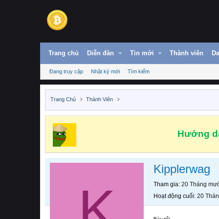
Trang chủ
Diễn đàn
Tin mới
Thành viên
Da
Đang truy cập
Nhật ký mới
Tìm kiếm
Trang Chủ
Thành Viên
Hướng dẫ
Kipplerwag
K
Tham gia
20 Tháng mườ
Hoạt động cuối
20 Thán
Bài viết