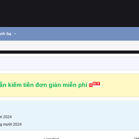
nh bạ
n kiếm tiền đơn giản miễn phí
i 2024
g mười 2024
Lượt thích
VN