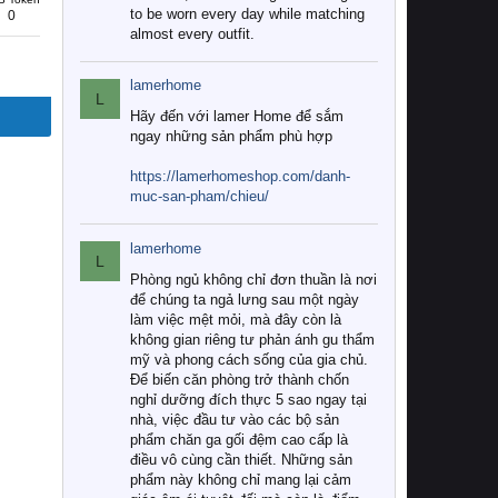
to be worn every day while matching
0
almost every outfit.
lamerhome
L
Hãy đến với lamer Home để sắm
ngay những sản phẩm phù hợp
https://lamerhomeshop.com/danh-
muc-san-pham/chieu/
lamerhome
L
Phòng ngủ không chỉ đơn thuần là nơi
để chúng ta ngả lưng sau một ngày
làm việc mệt mỏi, mà đây còn là
không gian riêng tư phản ánh gu thẩm
mỹ và phong cách sống của gia chủ.
Để biến căn phòng trở thành chốn
nghỉ dưỡng đích thực 5 sao ngay tại
nhà, việc đầu tư vào các bộ sản
phẩm chăn ga gối đệm cao cấp là
điều vô cùng cần thiết. Những sản
phẩm này không chỉ mang lại cảm