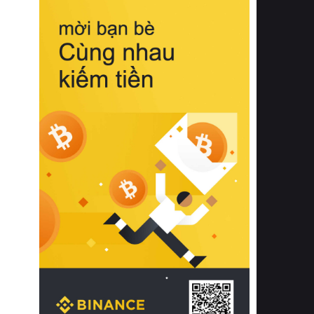
biệt từ bề mặt vải mềm mịn, khả năng
thoáng khí tuyệt vời cho đến độ đàn
hồi chuẩn xác của phần đệm nâng đỡ
cột sống.
Bên cạnh đó, việc lựa chọn các dòng
sản phẩm đạt chuẩn chất lượng quốc
tế còn giúp ngăn ngừa tình trạng kích
ứng da, hạn chế sự phát triển của vi
khuẩn và nấm mốc trong điều kiện
thời tiết nóng ẩm. Bạn có thể tìm hiểu
thêm các nghiên cứu khoa học về tác
động của giấc ngủ và môi trường
phòng ngủ đối với sức khỏe con
người tại Sleep Foundation (External
Link) để có cái nhìn toàn diện hơn.
2. Các tiêu chí vàng khi lựa chọn
chăn ga gối đệm cao cấp cho phòng
ngủ
Để sở hữu một bộ chăn ga gối đệm
cao cấp hoàn hảo cả về thẩm mỹ lẫn
công năng, người tiêu dùng cần cân
nhắc kỹ lưỡng các tiêu chí quan trọng