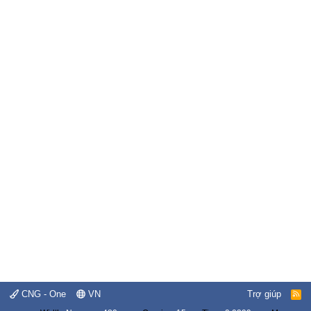
CNG - One
VN
Trợ giúp
R
S