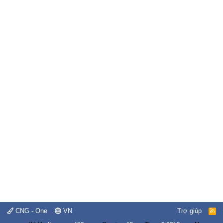
CNG - One
VN
Trợ giúp
R
S