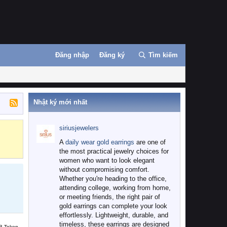
Đăng nhập
Đăng ký
Tìm kiếm
Nhật ký mới nhất
siriusjewelers
Binance
MEXC
A
daily wear gold earrings
are one of
the most practical jewelry choices for
women who want to look elegant
without compromising comfort.
Whether you're heading to the office,
attending college, working from home,
or meeting friends, the right pair of
gold earrings can complete your look
effortlessly. Lightweight, durable, and
timeless, these earrings are designed
B Token