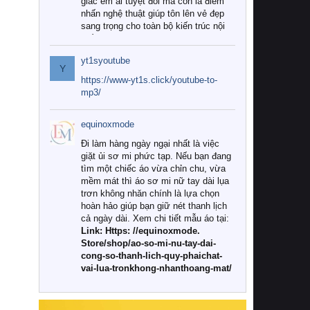
giác êm ái tuyệt đối mà còn là điểm
nhấn nghệ thuật giúp tôn lên vẻ đẹp
sang trọng cho toàn bộ kiến trúc nội
thất.
yt1syoutube
Tuy nhiên, giữa thị trường đa dạng
Y
với vô vàn thương hiệu và mẫu mã
https://www-yt1s.click/youtube-to-
như hiện nay, làm thế nào để chọn
mp3/
được những bộ chăn ga gối đệm cao
cấp thực sự chất lượng, phù hợp với
equinoxmode
khí hậu và nhu cầu sử dụng của gia
đình? Hãy cùng chúng tôi đi tìm lời
Đi làm hàng ngày ngại nhất là việc
giải đáp chi tiết qua bài viết dưới đây.
giặt ủi sơ mi phức tạp. Nếu bạn đang
tìm một chiếc áo vừa chỉn chu, vừa
1. Tại sao các gia đình hiện đại lại ưa
mềm mát thì áo sơ mi nữ tay dài lụa
chuộng chăn ga gối đệm cao cấp?
trơn không nhăn chính là lựa chọn
hoàn hảo giúp bạn giữ nét thanh lịch
Khác với các dòng sản phẩm thông
cả ngày dài. Xem chi tiết mẫu áo tại:
thường, những bộ chăn ga gối đệm
Link: Https: //equinoxmode.
cao cấp trải qua quy trình sản xuất
Store/shop/ao-so-mi-nu-tay-dai-
nghiêm ngặt từ khâu chọn lọc nguyên
cong-so-thanh-lich-quy-phaichat-
liệu tự nhiên đến công nghệ dệt
vai-lua-tronkhong-nhanthoang-mat/
nhuộm hiện đại không chứa hóa chất
độc hại. Khi sử dụng dòng sản phẩm
này, bạn sẽ cảm nhận rõ rệt sự khác