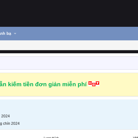
nh bạ
n kiếm tiền đơn giản miễn phí
n 2024
g chín 2024
Lượt thích
VN