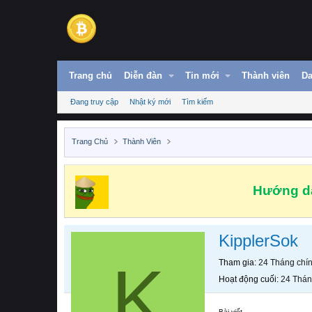
Trang chủ
Diễn đàn
Tin mới
Thành viên
Da
Đang truy cập
Nhật ký mới
Tìm kiếm
Trang Chủ
Thành Viên
Hướng dẫ
KipplerSok
K
Tham gia
24 Tháng chí
Hoạt động cuối
24 Thán
Bài viết