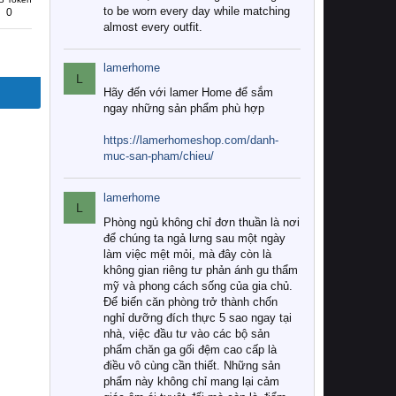
to be worn every day while matching
0
almost every outfit.
lamerhome
L
Hãy đến với lamer Home để sắm
ngay những sản phẩm phù hợp
https://lamerhomeshop.com/danh-
muc-san-pham/chieu/
lamerhome
L
Phòng ngủ không chỉ đơn thuần là nơi
để chúng ta ngả lưng sau một ngày
làm việc mệt mỏi, mà đây còn là
không gian riêng tư phản ánh gu thẩm
mỹ và phong cách sống của gia chủ.
Để biến căn phòng trở thành chốn
nghỉ dưỡng đích thực 5 sao ngay tại
nhà, việc đầu tư vào các bộ sản
phẩm chăn ga gối đệm cao cấp là
điều vô cùng cần thiết. Những sản
phẩm này không chỉ mang lại cảm