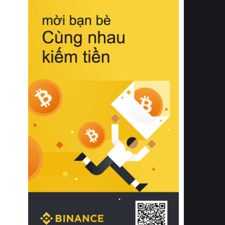
biệt từ bề mặt vải mềm mịn, khả năng
thoáng khí tuyệt vời cho đến độ đàn
hồi chuẩn xác của phần đệm nâng đỡ
cột sống.
Bên cạnh đó, việc lựa chọn các dòng
sản phẩm đạt chuẩn chất lượng quốc
tế còn giúp ngăn ngừa tình trạng kích
ứng da, hạn chế sự phát triển của vi
khuẩn và nấm mốc trong điều kiện
thời tiết nóng ẩm. Bạn có thể tìm hiểu
thêm các nghiên cứu khoa học về tác
động của giấc ngủ và môi trường
phòng ngủ đối với sức khỏe con
người tại Sleep Foundation (External
Link) để có cái nhìn toàn diện hơn.
2. Các tiêu chí vàng khi lựa chọn
chăn ga gối đệm cao cấp cho phòng
ngủ
Để sở hữu một bộ chăn ga gối đệm
cao cấp hoàn hảo cả về thẩm mỹ lẫn
công năng, người tiêu dùng cần cân
nhắc kỹ lưỡng các tiêu chí quan trọng