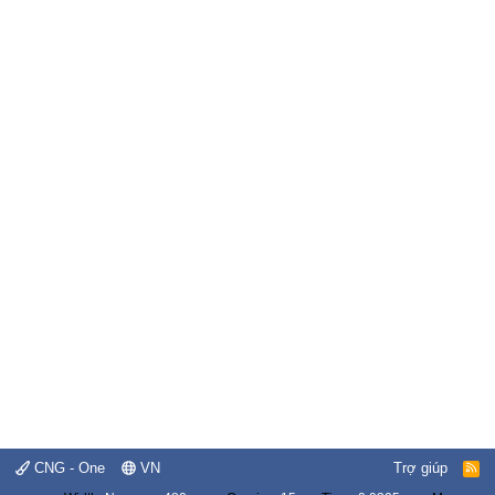
CNG - One
VN
Trợ giúp
R
S