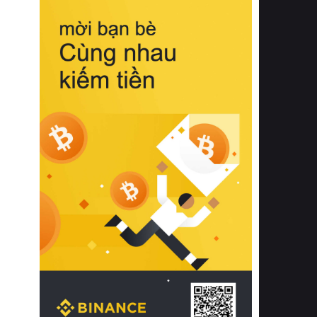
biệt từ bề mặt vải mềm mịn, khả năng
thoáng khí tuyệt vời cho đến độ đàn
hồi chuẩn xác của phần đệm nâng đỡ
cột sống.
Bên cạnh đó, việc lựa chọn các dòng
sản phẩm đạt chuẩn chất lượng quốc
tế còn giúp ngăn ngừa tình trạng kích
ứng da, hạn chế sự phát triển của vi
khuẩn và nấm mốc trong điều kiện
thời tiết nóng ẩm. Bạn có thể tìm hiểu
thêm các nghiên cứu khoa học về tác
động của giấc ngủ và môi trường
phòng ngủ đối với sức khỏe con
người tại Sleep Foundation (External
Link) để có cái nhìn toàn diện hơn.
2. Các tiêu chí vàng khi lựa chọn
chăn ga gối đệm cao cấp cho phòng
ngủ
Để sở hữu một bộ chăn ga gối đệm
cao cấp hoàn hảo cả về thẩm mỹ lẫn
công năng, người tiêu dùng cần cân
nhắc kỹ lưỡng các tiêu chí quan trọng