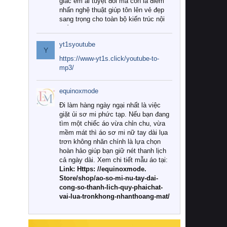
giác êm ái tuyệt đối mà còn là điểm
nhấn nghệ thuật giúp tôn lên vẻ đẹp
sang trọng cho toàn bộ kiến trúc nội
thất.
yt1syoutube
Tuy nhiên, giữa thị trường đa dạng
Y
với vô vàn thương hiệu và mẫu mã
https://www-yt1s.click/youtube-to-
như hiện nay, làm thế nào để chọn
mp3/
được những bộ chăn ga gối đệm cao
cấp thực sự chất lượng, phù hợp với
equinoxmode
khí hậu và nhu cầu sử dụng của gia
đình? Hãy cùng chúng tôi đi tìm lời
Đi làm hàng ngày ngại nhất là việc
giải đáp chi tiết qua bài viết dưới đây.
giặt ủi sơ mi phức tạp. Nếu bạn đang
tìm một chiếc áo vừa chỉn chu, vừa
1. Tại sao các gia đình hiện đại lại ưa
mềm mát thì áo sơ mi nữ tay dài lụa
chuộng chăn ga gối đệm cao cấp?
trơn không nhăn chính là lựa chọn
hoàn hảo giúp bạn giữ nét thanh lịch
Khác với các dòng sản phẩm thông
cả ngày dài. Xem chi tiết mẫu áo tại:
thường, những bộ chăn ga gối đệm
Link: Https: //equinoxmode.
cao cấp trải qua quy trình sản xuất
Store/shop/ao-so-mi-nu-tay-dai-
nghiêm ngặt từ khâu chọn lọc nguyên
cong-so-thanh-lich-quy-phaichat-
liệu tự nhiên đến công nghệ dệt
vai-lua-tronkhong-nhanthoang-mat/
nhuộm hiện đại không chứa hóa chất
độc hại. Khi sử dụng dòng sản phẩm
này, bạn sẽ cảm nhận rõ rệt sự khác