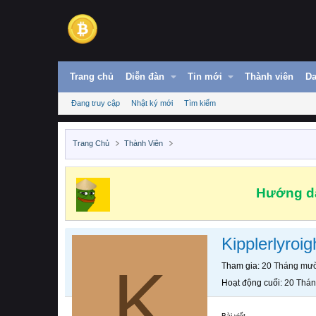
Trang chủ
Diễn đàn
Tin mới
Thành viên
Da
Đang truy cập
Nhật ký mới
Tìm kiếm
Trang Chủ
Thành Viên
Hướng dẫ
Kipplerlyroig
K
Tham gia
20 Tháng mườ
Hoạt động cuối
20 Thán
Bài viết