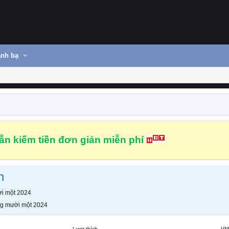
nh bạ
n kiếm tiền đơn giản miễn phí
h
i một 2024
g mười một 2024
Lượt thích
VN