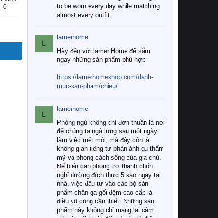
to be worn every day while matching
0
almost every outfit.
lamerhome
L
Hãy đến với lamer Home để sắm
ngay những sản phẩm phù hợp
https://lamerhomeshop.com/danh-
muc-san-pham/chieu/
lamerhome
L
Phòng ngủ không chỉ đơn thuần là nơi
để chúng ta ngả lưng sau một ngày
làm việc mệt mỏi, mà đây còn là
không gian riêng tư phản ánh gu thẩm
mỹ và phong cách sống của gia chủ.
Để biến căn phòng trở thành chốn
nghỉ dưỡng đích thực 5 sao ngay tại
nhà, việc đầu tư vào các bộ sản
phẩm chăn ga gối đệm cao cấp là
điều vô cùng cần thiết. Những sản
phẩm này không chỉ mang lại cảm