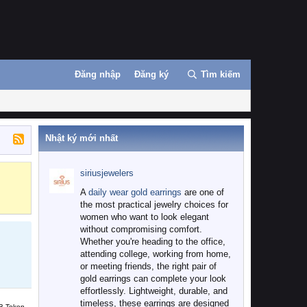
Đăng nhập
Đăng ký
Tìm kiếm
Nhật ký mới nhất
siriusjewelers
Binance
MEXC
A
daily wear gold earrings
are one of
the most practical jewelry choices for
women who want to look elegant
without compromising comfort.
Whether you're heading to the office,
attending college, working from home,
or meeting friends, the right pair of
gold earrings can complete your look
effortlessly. Lightweight, durable, and
timeless, these earrings are designed
B Token