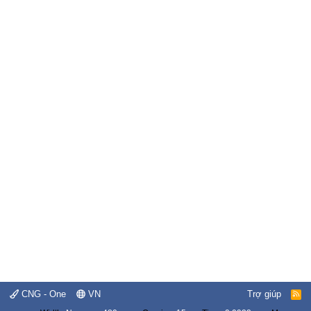
CNG - One
VN
Trợ giúp
R
S