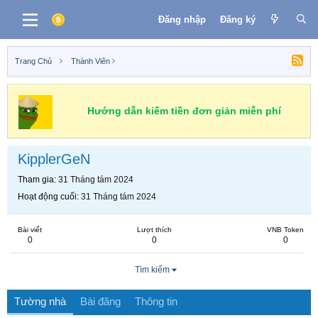
Đăng nhập
Đăng ký
Trang Chủ
Thành Viên
Hướng dẫn kiếm tiền đơn giản miễn phí
KipplerGeN
Tham gia
31 Tháng tám 2024
Hoạt động cuối
31 Tháng tám 2024
Bài viết
Lượt thích
VNB Token
0
0
0
Tìm kiếm
Tường nhà
Bài đăng
Thông tin