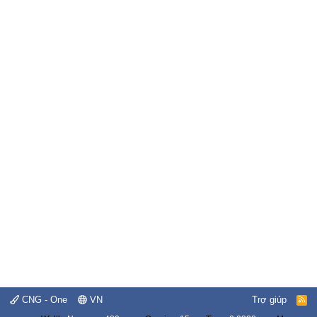
CNG - One
VN
Trợ giúp
R
S