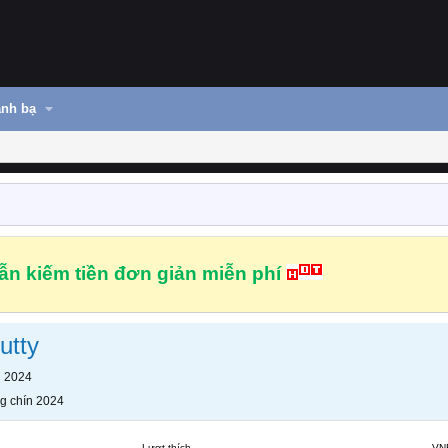
nh bạ
n kiếm tiền đơn giản miễn phí
utty
n 2024
g chín 2024
Lượt thích
VN