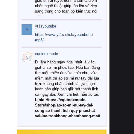
giác êm ái tuyệt đối mà còn là điểm
nhấn nghệ thuật giúp tôn lên vẻ đẹp
sang trọng cho toàn bộ kiến trúc nội
thất.
yt1syoutube
Tuy nhiên, giữa thị trường đa dạng
Y
với vô vàn thương hiệu và mẫu mã
https://www-yt1s.click/youtube-to-
như hiện nay, làm thế nào để chọn
mp3/
được những bộ chăn ga gối đệm cao
cấp thực sự chất lượng, phù hợp với
equinoxmode
khí hậu và nhu cầu sử dụng của gia
đình? Hãy cùng chúng tôi đi tìm lời
Đi làm hàng ngày ngại nhất là việc
giải đáp chi tiết qua bài viết dưới đây.
giặt ủi sơ mi phức tạp. Nếu bạn đang
tìm một chiếc áo vừa chỉn chu, vừa
1. Tại sao các gia đình hiện đại lại ưa
mềm mát thì áo sơ mi nữ tay dài lụa
chuộng chăn ga gối đệm cao cấp?
trơn không nhăn chính là lựa chọn
hoàn hảo giúp bạn giữ nét thanh lịch
Khác với các dòng sản phẩm thông
cả ngày dài. Xem chi tiết mẫu áo tại:
thường, những bộ chăn ga gối đệm
Link: Https: //equinoxmode.
cao cấp trải qua quy trình sản xuất
Store/shop/ao-so-mi-nu-tay-dai-
nghiêm ngặt từ khâu chọn lọc nguyên
cong-so-thanh-lich-quy-phaichat-
liệu tự nhiên đến công nghệ dệt
vai-lua-tronkhong-nhanthoang-mat/
nhuộm hiện đại không chứa hóa chất
độc hại. Khi sử dụng dòng sản phẩm
này, bạn sẽ cảm nhận rõ rệt sự khác