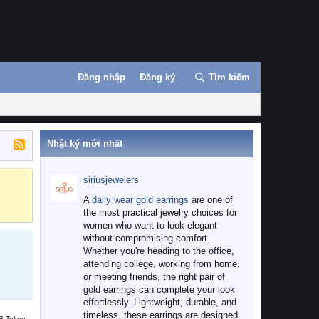
Đăng nhập
Đăng ký
Tìm kiếm
Nhật ký mới nhất
siriusjewelers
Binance
MEXC
A
daily wear gold earrings
are one of
the most practical jewelry choices for
women who want to look elegant
without compromising comfort.
Whether you're heading to the office,
attending college, working from home,
or meeting friends, the right pair of
gold earrings can complete your look
effortlessly. Lightweight, durable, and
timeless, these earrings are designed
B Token