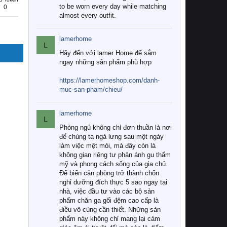
to be worn every day while matching
0
almost every outfit.
lamerhome
L
Hãy đến với lamer Home để sắm
ngay những sản phẩm phù hợp
https://lamerhomeshop.com/danh-
muc-san-pham/chieu/
lamerhome
L
Phòng ngủ không chỉ đơn thuần là nơi
để chúng ta ngả lưng sau một ngày
làm việc mệt mỏi, mà đây còn là
không gian riêng tư phản ánh gu thẩm
mỹ và phong cách sống của gia chủ.
Để biến căn phòng trở thành chốn
nghỉ dưỡng đích thực 5 sao ngay tại
nhà, việc đầu tư vào các bộ sản
phẩm chăn ga gối đệm cao cấp là
điều vô cùng cần thiết. Những sản
phẩm này không chỉ mang lại cảm