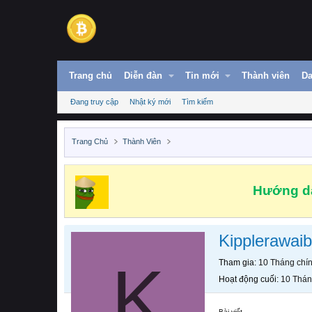
Trang chủ
Diễn đàn
Tin mới
Thành viên
Da
Đang truy cập
Nhật ký mới
Tìm kiếm
Trang Chủ
Thành Viên
Hướng dẫ
Kipplerawaib
K
Tham gia
10 Tháng chí
Hoạt động cuối
10 Thán
Bài viết