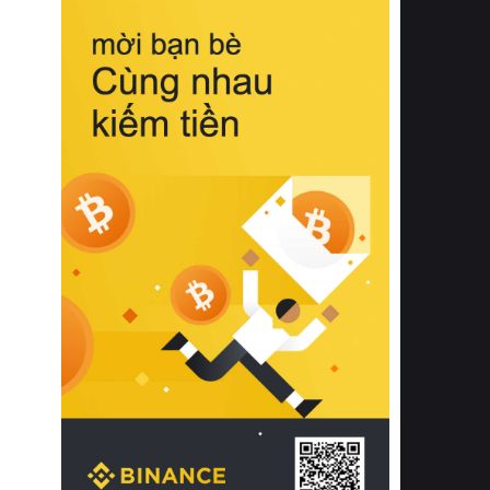
biệt từ bề mặt vải mềm mịn, khả năng
thoáng khí tuyệt vời cho đến độ đàn
hồi chuẩn xác của phần đệm nâng đỡ
cột sống.
Bên cạnh đó, việc lựa chọn các dòng
sản phẩm đạt chuẩn chất lượng quốc
tế còn giúp ngăn ngừa tình trạng kích
ứng da, hạn chế sự phát triển của vi
khuẩn và nấm mốc trong điều kiện
thời tiết nóng ẩm. Bạn có thể tìm hiểu
thêm các nghiên cứu khoa học về tác
động của giấc ngủ và môi trường
phòng ngủ đối với sức khỏe con
người tại Sleep Foundation (External
Link) để có cái nhìn toàn diện hơn.
2. Các tiêu chí vàng khi lựa chọn
chăn ga gối đệm cao cấp cho phòng
ngủ
Để sở hữu một bộ chăn ga gối đệm
cao cấp hoàn hảo cả về thẩm mỹ lẫn
công năng, người tiêu dùng cần cân
nhắc kỹ lưỡng các tiêu chí quan trọng