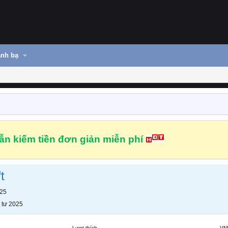
nh bạ
n kiếm tiền đơn giản miễn phí
t
025
 tư 2025
Lượt thích
VN