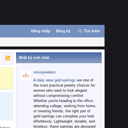
Đăng nhập
Đăng ký
Tìm kiếm
Nhật ký mới nhất
siriusjewelers
Binance
MEXC
A
daily wear gold earrings
are one of
the most practical jewelry choices for
women who want to look elegant
without compromising comfort.
Whether you're heading to the office,
attending college, working from home,
or meeting friends, the right pair of
gold earrings can complete your look
effortlessly. Lightweight, durable, and
timeless, these earrings are designed
B Token