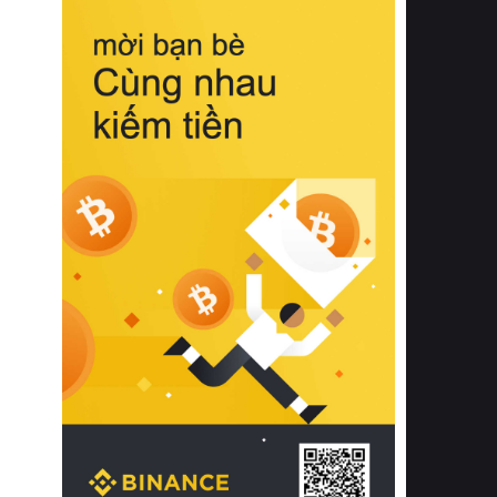
biệt từ bề mặt vải mềm mịn, khả năng
thoáng khí tuyệt vời cho đến độ đàn
hồi chuẩn xác của phần đệm nâng đỡ
cột sống.
Bên cạnh đó, việc lựa chọn các dòng
sản phẩm đạt chuẩn chất lượng quốc
tế còn giúp ngăn ngừa tình trạng kích
ứng da, hạn chế sự phát triển của vi
khuẩn và nấm mốc trong điều kiện
thời tiết nóng ẩm. Bạn có thể tìm hiểu
thêm các nghiên cứu khoa học về tác
động của giấc ngủ và môi trường
phòng ngủ đối với sức khỏe con
người tại Sleep Foundation (External
Link) để có cái nhìn toàn diện hơn.
2. Các tiêu chí vàng khi lựa chọn
chăn ga gối đệm cao cấp cho phòng
ngủ
Để sở hữu một bộ chăn ga gối đệm
cao cấp hoàn hảo cả về thẩm mỹ lẫn
công năng, người tiêu dùng cần cân
nhắc kỹ lưỡng các tiêu chí quan trọng