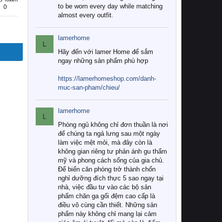
to be worn every day while matching
0
almost every outfit.
lamerhome
L
Hãy đến với lamer Home để sắm
ngay những sản phẩm phù hợp
https://lamerhomeshop.com/danh-
muc-san-pham/chieu/
lamerhome
L
Phòng ngủ không chỉ đơn thuần là nơi
để chúng ta ngả lưng sau một ngày
làm việc mệt mỏi, mà đây còn là
không gian riêng tư phản ánh gu thẩm
mỹ và phong cách sống của gia chủ.
Để biến căn phòng trở thành chốn
nghỉ dưỡng đích thực 5 sao ngay tại
nhà, việc đầu tư vào các bộ sản
phẩm chăn ga gối đệm cao cấp là
điều vô cùng cần thiết. Những sản
phẩm này không chỉ mang lại cảm