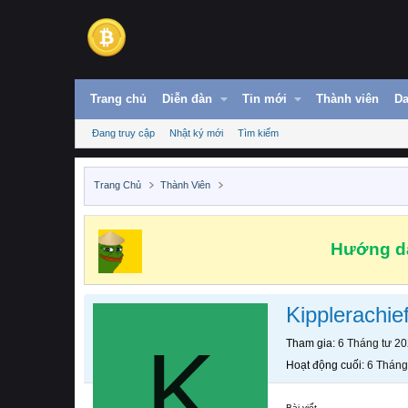
Trang chủ
Diễn đàn
Tin mới
Thành viên
Da
Đang truy cập
Nhật ký mới
Tìm kiếm
Trang Chủ
Thành Viên
Hướng dẫ
Kipplerachief
K
Tham gia
6 Tháng tư 2
Hoạt động cuối
6 Tháng
Bài viết