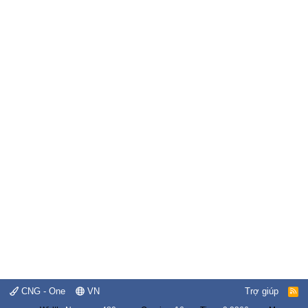
CNG - One
VN
Trợ giúp
R
S