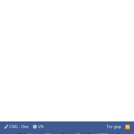
CNG - One
VN
Trợ giúp
R
S