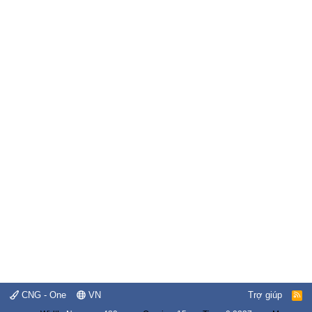
CNG - One
VN
Trợ giúp
R
S