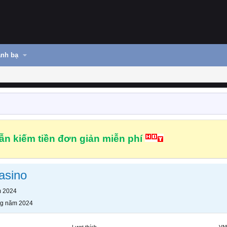
nh bạ
n kiếm tiền đơn giản miễn phí
asino
m 2024
ng năm 2024
Lượt thích
VN