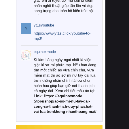
giác êm ái tuyệt đối mà còn là điểm
nhấn nghệ thuật giúp tôn lên vẻ đẹp
sang trọng cho toàn bộ kiến trúc nội
thất.
yt1syoutube
Tuy nhiên, giữa thị trường đa dạng
Y
với vô vàn thương hiệu và mẫu mã
https://www-yt1s.click/youtube-to-
như hiện nay, làm thế nào để chọn
mp3/
được những bộ chăn ga gối đệm cao
cấp thực sự chất lượng, phù hợp với
equinoxmode
khí hậu và nhu cầu sử dụng của gia
đình? Hãy cùng chúng tôi đi tìm lời
Đi làm hàng ngày ngại nhất là việc
giải đáp chi tiết qua bài viết dưới đây.
giặt ủi sơ mi phức tạp. Nếu bạn đang
tìm một chiếc áo vừa chỉn chu, vừa
1. Tại sao các gia đình hiện đại lại ưa
mềm mát thì áo sơ mi nữ tay dài lụa
chuộng chăn ga gối đệm cao cấp?
trơn không nhăn chính là lựa chọn
hoàn hảo giúp bạn giữ nét thanh lịch
Khác với các dòng sản phẩm thông
cả ngày dài. Xem chi tiết mẫu áo tại:
thường, những bộ chăn ga gối đệm
Link: Https: //equinoxmode.
cao cấp trải qua quy trình sản xuất
Store/shop/ao-so-mi-nu-tay-dai-
nghiêm ngặt từ khâu chọn lọc nguyên
cong-so-thanh-lich-quy-phaichat-
liệu tự nhiên đến công nghệ dệt
vai-lua-tronkhong-nhanthoang-mat/
nhuộm hiện đại không chứa hóa chất
độc hại. Khi sử dụng dòng sản phẩm
này, bạn sẽ cảm nhận rõ rệt sự khác