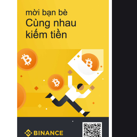
biệt từ bề mặt vải mềm mịn, khả năng
thoáng khí tuyệt vời cho đến độ đàn
hồi chuẩn xác của phần đệm nâng đỡ
cột sống.
Bên cạnh đó, việc lựa chọn các dòng
sản phẩm đạt chuẩn chất lượng quốc
tế còn giúp ngăn ngừa tình trạng kích
ứng da, hạn chế sự phát triển của vi
khuẩn và nấm mốc trong điều kiện
thời tiết nóng ẩm. Bạn có thể tìm hiểu
thêm các nghiên cứu khoa học về tác
động của giấc ngủ và môi trường
phòng ngủ đối với sức khỏe con
người tại Sleep Foundation (External
Link) để có cái nhìn toàn diện hơn.
2. Các tiêu chí vàng khi lựa chọn
chăn ga gối đệm cao cấp cho phòng
ngủ
Để sở hữu một bộ chăn ga gối đệm
cao cấp hoàn hảo cả về thẩm mỹ lẫn
công năng, người tiêu dùng cần cân
nhắc kỹ lưỡng các tiêu chí quan trọng