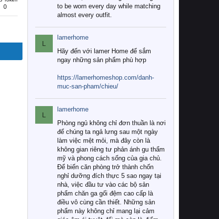
to be worn every day while matching
0
almost every outfit.
lamerhome
L
Hãy đến với lamer Home để sắm
ngay những sản phẩm phù hợp
https://lamerhomeshop.com/danh-
muc-san-pham/chieu/
lamerhome
L
Phòng ngủ không chỉ đơn thuần là nơi
để chúng ta ngả lưng sau một ngày
làm việc mệt mỏi, mà đây còn là
không gian riêng tư phản ánh gu thẩm
mỹ và phong cách sống của gia chủ.
Để biến căn phòng trở thành chốn
nghỉ dưỡng đích thực 5 sao ngay tại
nhà, việc đầu tư vào các bộ sản
phẩm chăn ga gối đệm cao cấp là
điều vô cùng cần thiết. Những sản
phẩm này không chỉ mang lại cảm