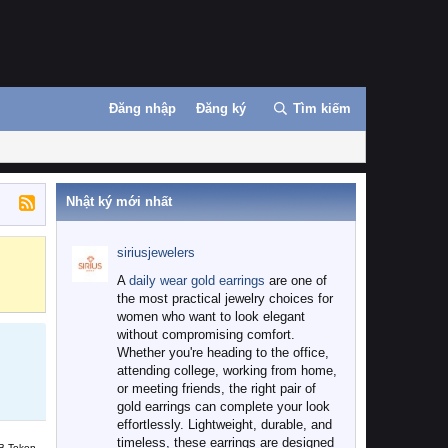
Đăng nhập
Đăng ký
Tìm kiếm
Nhật ký mới nhất
siriusjewelers
Binance
MEXC
A
daily wear gold earrings
are one of
the most practical jewelry choices for
women who want to look elegant
without compromising comfort.
Whether you're heading to the office,
attending college, working from home,
or meeting friends, the right pair of
gold earrings can complete your look
effortlessly. Lightweight, durable, and
timeless, these earrings are designed
B Token