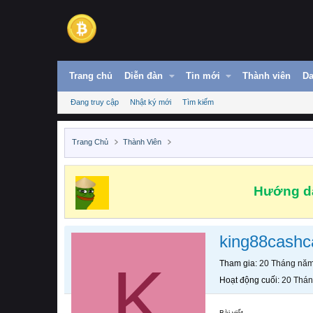
Trang chủ
Diễn đàn
Tin mới
Thành viên
Da
Đang truy cập
Nhật ký mới
Tìm kiếm
Trang Chủ
Thành Viên
Hướng dẫ
king88cashc
K
Tham gia
20 Tháng nă
Hoạt động cuối
20 Thá
Bài viết