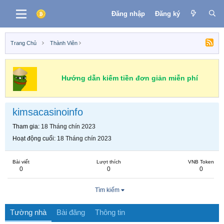
Đăng nhập
Đăng ký
Trang Chủ
Thành Viên
Hướng dẫn kiếm tiền đơn giản miễn phí
kimsacasinoinfo
Tham gia
18 Tháng chín 2023
Hoạt động cuối
18 Tháng chín 2023
Bài viết
Lượt thích
VNB Token
0
0
0
Tìm kiếm
Tường nhà
Bài đăng
Thông tin