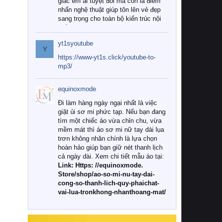
giác êm ái tuyệt đối mà còn là điểm
nhấn nghệ thuật giúp tôn lên vẻ đẹp
sang trọng cho toàn bộ kiến trúc nội
thất.
yt1syoutube
Tuy nhiên, giữa thị trường đa dạng
Y
với vô vàn thương hiệu và mẫu mã
https://www-yt1s.click/youtube-to-
như hiện nay, làm thế nào để chọn
mp3/
được những bộ chăn ga gối đệm cao
cấp thực sự chất lượng, phù hợp với
equinoxmode
khí hậu và nhu cầu sử dụng của gia
đình? Hãy cùng chúng tôi đi tìm lời
Đi làm hàng ngày ngại nhất là việc
giải đáp chi tiết qua bài viết dưới đây.
giặt ủi sơ mi phức tạp. Nếu bạn đang
tìm một chiếc áo vừa chỉn chu, vừa
1. Tại sao các gia đình hiện đại lại ưa
mềm mát thì áo sơ mi nữ tay dài lụa
chuộng chăn ga gối đệm cao cấp?
trơn không nhăn chính là lựa chọn
hoàn hảo giúp bạn giữ nét thanh lịch
Khác với các dòng sản phẩm thông
cả ngày dài. Xem chi tiết mẫu áo tại:
thường, những bộ chăn ga gối đệm
Link: Https: //equinoxmode.
cao cấp trải qua quy trình sản xuất
Store/shop/ao-so-mi-nu-tay-dai-
nghiêm ngặt từ khâu chọn lọc nguyên
cong-so-thanh-lich-quy-phaichat-
liệu tự nhiên đến công nghệ dệt
vai-lua-tronkhong-nhanthoang-mat/
nhuộm hiện đại không chứa hóa chất
độc hại. Khi sử dụng dòng sản phẩm
này, bạn sẽ cảm nhận rõ rệt sự khác