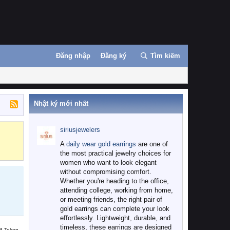
Đăng nhập
Đăng ký
Tìm kiếm
Nhật ký mới nhất
siriusjewelers
Binance
MEXC
A
daily wear gold earrings
are one of
the most practical jewelry choices for
women who want to look elegant
without compromising comfort.
Whether you're heading to the office,
attending college, working from home,
or meeting friends, the right pair of
gold earrings can complete your look
effortlessly. Lightweight, durable, and
timeless, these earrings are designed
B Token