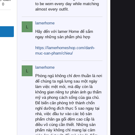
to be worn every day while matching
0
almost every outfit.
lamerhome
L
Hãy đến với lamer Home để sắm
ngay những sản phẩm phù hợp
https://lamerhomeshop.com/danh-
muc-san-pham/chieu/
lamerhome
L
Phòng ngủ không chỉ đơn thuần là nơi
để chúng ta ngả lưng sau một ngày
làm việc mệt mỏi, mà đây còn là
không gian riêng tư phản ánh gu thẩm
mỹ và phong cách sống của gia chủ.
Để biến căn phòng trở thành chốn
nghỉ dưỡng đích thực 5 sao ngay tại
nhà, việc đầu tư vào các bộ sản
phẩm chăn ga gối đệm cao cấp là
điều vô cùng cần thiết. Những sản
phẩm này không chỉ mang lại cảm