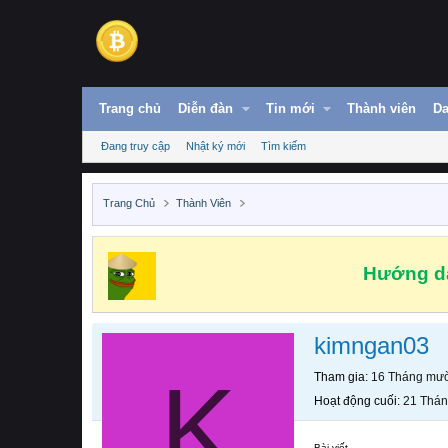
Trang chủ
Diễn đàn
Tin mới
Thành viên
Da
Đang truy cập
Nhật ký mới
Tìm kiếm
Trang Chủ
Thành Viên
Hướng dẫ
kimngan03
K
Tham gia
16 Tháng mườ
Hoạt động cuối
21 Thán
Bài viết