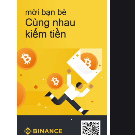
biệt từ bề mặt vải mềm mịn, khả năng
thoáng khí tuyệt vời cho đến độ đàn
hồi chuẩn xác của phần đệm nâng đỡ
cột sống.
Bên cạnh đó, việc lựa chọn các dòng
sản phẩm đạt chuẩn chất lượng quốc
tế còn giúp ngăn ngừa tình trạng kích
ứng da, hạn chế sự phát triển của vi
khuẩn và nấm mốc trong điều kiện
thời tiết nóng ẩm. Bạn có thể tìm hiểu
thêm các nghiên cứu khoa học về tác
động của giấc ngủ và môi trường
phòng ngủ đối với sức khỏe con
người tại Sleep Foundation (External
Link) để có cái nhìn toàn diện hơn.
2. Các tiêu chí vàng khi lựa chọn
chăn ga gối đệm cao cấp cho phòng
ngủ
Để sở hữu một bộ chăn ga gối đệm
cao cấp hoàn hảo cả về thẩm mỹ lẫn
công năng, người tiêu dùng cần cân
nhắc kỹ lưỡng các tiêu chí quan trọng