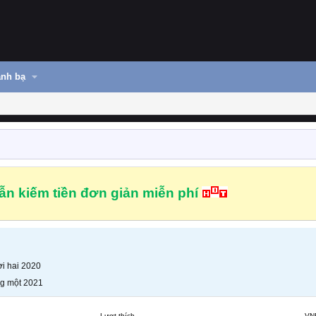
nh bạ
n kiếm tiền đơn giản miễn phí
i hai 2020
g một 2021
Lượt thích
VN