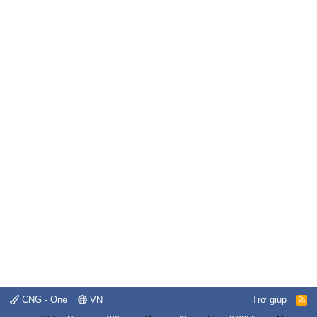
CNG - One
VN
Trợ giúp
R
S