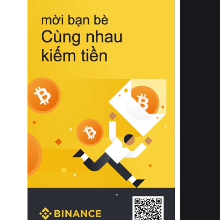
biệt từ bề mặt vải mềm mịn, khả năng
thoáng khí tuyệt vời cho đến độ đàn
hồi chuẩn xác của phần đệm nâng đỡ
cột sống.
Bên cạnh đó, việc lựa chọn các dòng
sản phẩm đạt chuẩn chất lượng quốc
tế còn giúp ngăn ngừa tình trạng kích
ứng da, hạn chế sự phát triển của vi
khuẩn và nấm mốc trong điều kiện
thời tiết nóng ẩm. Bạn có thể tìm hiểu
thêm các nghiên cứu khoa học về tác
động của giấc ngủ và môi trường
phòng ngủ đối với sức khỏe con
người tại Sleep Foundation (External
Link) để có cái nhìn toàn diện hơn.
2. Các tiêu chí vàng khi lựa chọn
chăn ga gối đệm cao cấp cho phòng
ngủ
Để sở hữu một bộ chăn ga gối đệm
cao cấp hoàn hảo cả về thẩm mỹ lẫn
công năng, người tiêu dùng cần cân
nhắc kỹ lưỡng các tiêu chí quan trọng