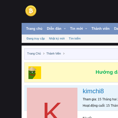
Trang chủ
Diễn đàn
Tin mới
Thành viên
Da
Đang truy cập
Nhật ký mới
Tìm kiếm
Trang Chủ
Thành Viên
Hướng dẫ
kimchi8
K
Tham gia
15 Tháng hai
Hoạt động cuối
15 Thán
Bài viết