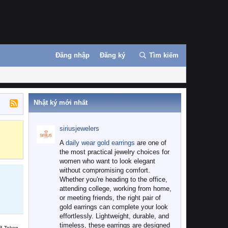
Đăng nhập
Đăng ký
Tìm kiếm
Nhật ký mới nhất
siriusjewelers
Binance
MEXC
A
daily wear gold earrings
are one of
the most practical jewelry choices for
women who want to look elegant
without compromising comfort.
Whether you're heading to the office,
attending college, working from home,
or meeting friends, the right pair of
gold earrings can complete your look
effortlessly. Lightweight, durable, and
timeless, these earrings are designed
B Token