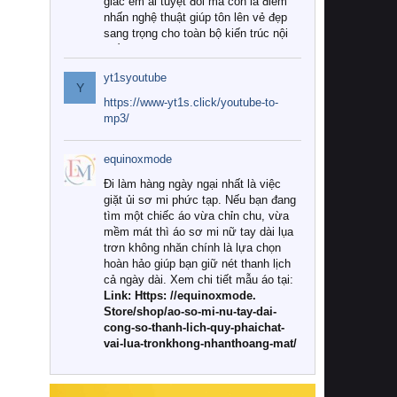
giác êm ái tuyệt đối mà còn là điểm
nhấn nghệ thuật giúp tôn lên vẻ đẹp
sang trọng cho toàn bộ kiến trúc nội
thất.
yt1syoutube
Tuy nhiên, giữa thị trường đa dạng
Y
với vô vàn thương hiệu và mẫu mã
https://www-yt1s.click/youtube-to-
như hiện nay, làm thế nào để chọn
mp3/
được những bộ chăn ga gối đệm cao
cấp thực sự chất lượng, phù hợp với
equinoxmode
khí hậu và nhu cầu sử dụng của gia
đình? Hãy cùng chúng tôi đi tìm lời
Đi làm hàng ngày ngại nhất là việc
giải đáp chi tiết qua bài viết dưới đây.
giặt ủi sơ mi phức tạp. Nếu bạn đang
tìm một chiếc áo vừa chỉn chu, vừa
1. Tại sao các gia đình hiện đại lại ưa
mềm mát thì áo sơ mi nữ tay dài lụa
chuộng chăn ga gối đệm cao cấp?
trơn không nhăn chính là lựa chọn
hoàn hảo giúp bạn giữ nét thanh lịch
Khác với các dòng sản phẩm thông
cả ngày dài. Xem chi tiết mẫu áo tại:
thường, những bộ chăn ga gối đệm
Link: Https: //equinoxmode.
cao cấp trải qua quy trình sản xuất
Store/shop/ao-so-mi-nu-tay-dai-
nghiêm ngặt từ khâu chọn lọc nguyên
cong-so-thanh-lich-quy-phaichat-
liệu tự nhiên đến công nghệ dệt
vai-lua-tronkhong-nhanthoang-mat/
nhuộm hiện đại không chứa hóa chất
độc hại. Khi sử dụng dòng sản phẩm
này, bạn sẽ cảm nhận rõ rệt sự khác