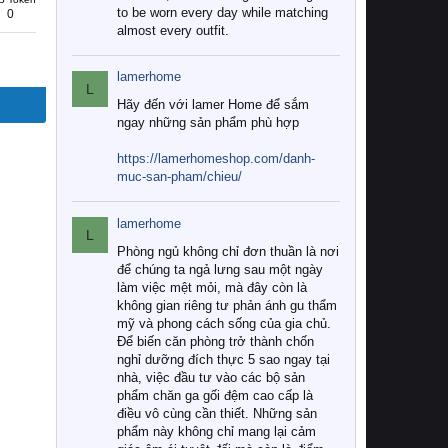
to be worn every day while matching
0
almost every outfit.
lamerhome
L
Hãy đến với lamer Home để sắm
ngay những sản phẩm phù hợp
https://lamerhomeshop.com/danh-
muc-san-pham/chieu/
lamerhome
L
Phòng ngủ không chỉ đơn thuần là nơi
để chúng ta ngả lưng sau một ngày
làm việc mệt mỏi, mà đây còn là
không gian riêng tư phản ánh gu thẩm
mỹ và phong cách sống của gia chủ.
Để biến căn phòng trở thành chốn
nghỉ dưỡng đích thực 5 sao ngay tại
nhà, việc đầu tư vào các bộ sản
phẩm chăn ga gối đệm cao cấp là
điều vô cùng cần thiết. Những sản
phẩm này không chỉ mang lại cảm