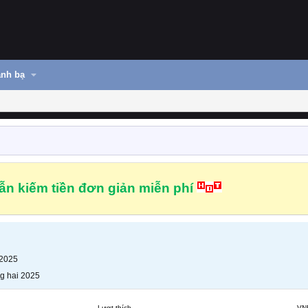
nh bạ
n kiếm tiền đơn giản miễn phí
 2025
g hai 2025
Lượt thích
VN