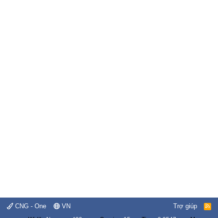
CNG - One
VN
Trợ giúp
R
S