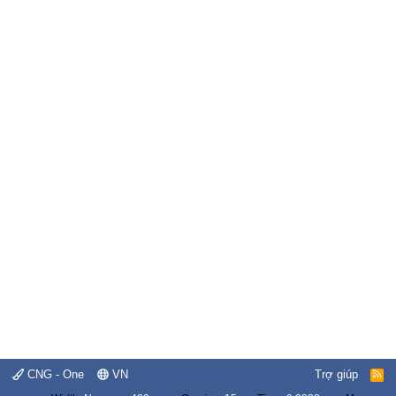
CNG - One
VN
Trợ giúp
R
S