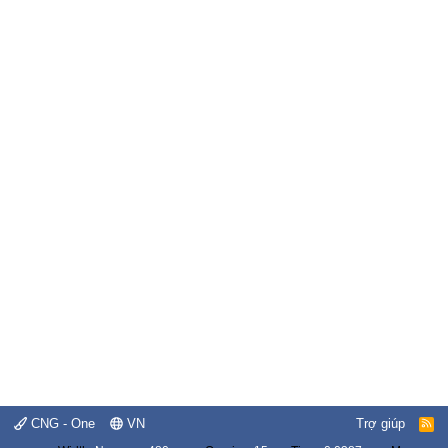
CNG - One
VN
Trợ giúp
R
S