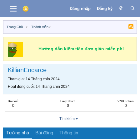
Đăng nhập
Đăng ký
Trang Chủ
Thành Viên
Hướng dẫn kiếm tiền đơn giản miễn phí
KillianEncarce
Tham gia
14 Tháng chín 2024
Hoạt động cuối
14 Tháng chín 2024
Bài viết
Lượt thích
VNB Token
0
0
0
Tìm kiếm
Tường nhà
Bài đăng
Thông tin