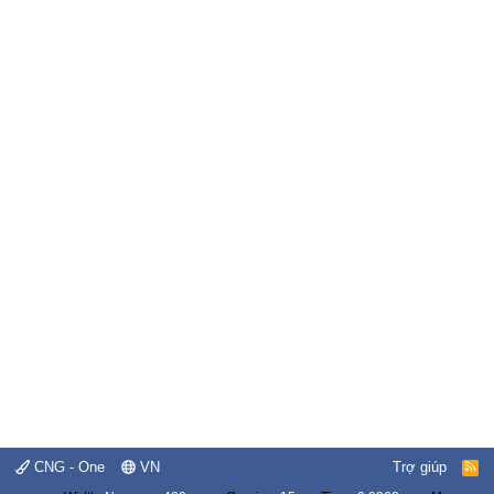
CNG - One
VN
Trợ giúp
R
S