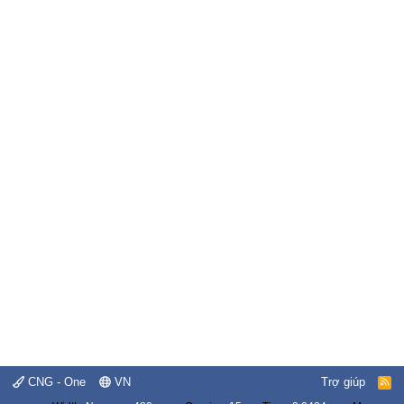
CNG - One
VN
Trợ giúp
R
S