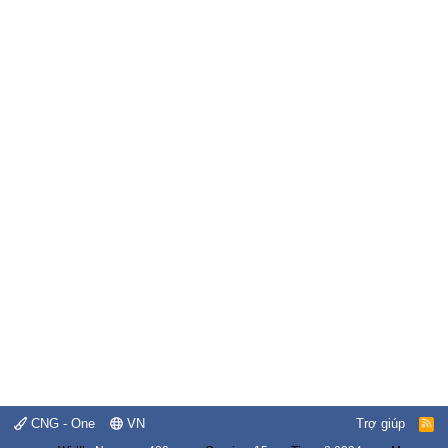
CNG - One
VN
Trợ giúp
R
S