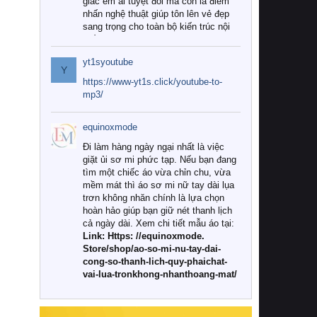
giác êm ái tuyệt đối mà còn là điểm
nhấn nghệ thuật giúp tôn lên vẻ đẹp
sang trọng cho toàn bộ kiến trúc nội
thất.
yt1syoutube
Tuy nhiên, giữa thị trường đa dạng
Y
với vô vàn thương hiệu và mẫu mã
https://www-yt1s.click/youtube-to-
như hiện nay, làm thế nào để chọn
mp3/
được những bộ chăn ga gối đệm cao
cấp thực sự chất lượng, phù hợp với
equinoxmode
khí hậu và nhu cầu sử dụng của gia
đình? Hãy cùng chúng tôi đi tìm lời
Đi làm hàng ngày ngại nhất là việc
giải đáp chi tiết qua bài viết dưới đây.
giặt ủi sơ mi phức tạp. Nếu bạn đang
tìm một chiếc áo vừa chỉn chu, vừa
1. Tại sao các gia đình hiện đại lại ưa
mềm mát thì áo sơ mi nữ tay dài lụa
chuộng chăn ga gối đệm cao cấp?
trơn không nhăn chính là lựa chọn
hoàn hảo giúp bạn giữ nét thanh lịch
Khác với các dòng sản phẩm thông
cả ngày dài. Xem chi tiết mẫu áo tại:
thường, những bộ chăn ga gối đệm
Link: Https: //equinoxmode.
cao cấp trải qua quy trình sản xuất
Store/shop/ao-so-mi-nu-tay-dai-
nghiêm ngặt từ khâu chọn lọc nguyên
cong-so-thanh-lich-quy-phaichat-
liệu tự nhiên đến công nghệ dệt
vai-lua-tronkhong-nhanthoang-mat/
nhuộm hiện đại không chứa hóa chất
độc hại. Khi sử dụng dòng sản phẩm
này, bạn sẽ cảm nhận rõ rệt sự khác