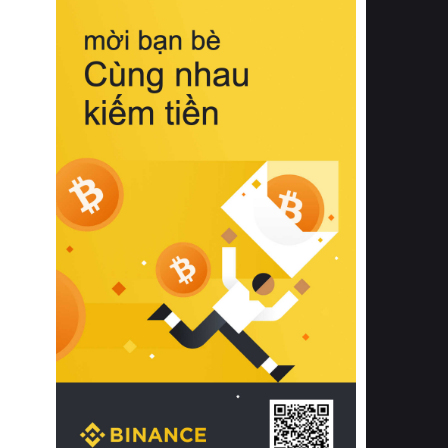
biệt từ bề mặt vải mềm mịn, khả năng
thoáng khí tuyệt vời cho đến độ đàn
hồi chuẩn xác của phần đệm nâng đỡ
cột sống.
Bên cạnh đó, việc lựa chọn các dòng
sản phẩm đạt chuẩn chất lượng quốc
tế còn giúp ngăn ngừa tình trạng kích
ứng da, hạn chế sự phát triển của vi
khuẩn và nấm mốc trong điều kiện
thời tiết nóng ẩm. Bạn có thể tìm hiểu
thêm các nghiên cứu khoa học về tác
động của giấc ngủ và môi trường
phòng ngủ đối với sức khỏe con
người tại Sleep Foundation (External
Link) để có cái nhìn toàn diện hơn.
2. Các tiêu chí vàng khi lựa chọn
chăn ga gối đệm cao cấp cho phòng
ngủ
Để sở hữu một bộ chăn ga gối đệm
cao cấp hoàn hảo cả về thẩm mỹ lẫn
công năng, người tiêu dùng cần cân
nhắc kỹ lưỡng các tiêu chí quan trọng