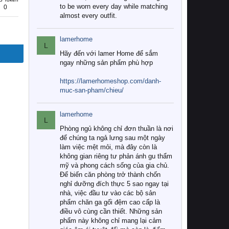
to be worn every day while matching
0
almost every outfit.
lamerhome
L
Hãy đến với lamer Home để sắm
ngay những sản phẩm phù hợp
https://lamerhomeshop.com/danh-
muc-san-pham/chieu/
lamerhome
L
Phòng ngủ không chỉ đơn thuần là nơi
để chúng ta ngả lưng sau một ngày
làm việc mệt mỏi, mà đây còn là
không gian riêng tư phản ánh gu thẩm
mỹ và phong cách sống của gia chủ.
Để biến căn phòng trở thành chốn
nghỉ dưỡng đích thực 5 sao ngay tại
nhà, việc đầu tư vào các bộ sản
phẩm chăn ga gối đệm cao cấp là
điều vô cùng cần thiết. Những sản
phẩm này không chỉ mang lại cảm