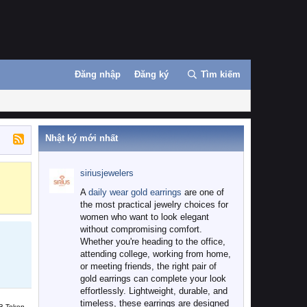
Đăng nhập
Đăng ký
Tìm kiếm
Nhật ký mới nhất
siriusjewelers
Binance
MEXC
A
daily wear gold earrings
are one of
the most practical jewelry choices for
women who want to look elegant
without compromising comfort.
Whether you're heading to the office,
attending college, working from home,
or meeting friends, the right pair of
gold earrings can complete your look
effortlessly. Lightweight, durable, and
timeless, these earrings are designed
B Token