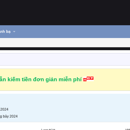
nh bạ
n kiếm tiền đơn giản miễn phí
 2024
g bảy 2024
Lượt thích
VN