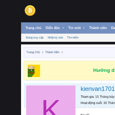
Trang chủ
Diễn đàn
Tin mới
Thành viên
Da
Đang truy cập
Nhật ký mới
Tìm kiếm
Trang Chủ
Thành Viên
Hướng dẫ
kienvan1701
K
Tham gia
15 Tháng bảy
Hoạt động cuối
30 Thán
Bài viết