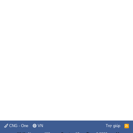
CNG - One
VN
Trợ giúp
R
S