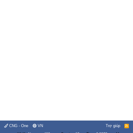
CNG - One
VN
Trợ giúp
R
S