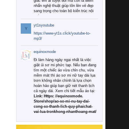
giác êm ái tuyệt đối mà còn là điểm
nhấn nghệ thuật giúp tôn lên vẻ đẹp
sang trọng cho toàn bộ kiến trúc nội
thất.
yt1syoutube
Tuy nhiên, giữa thị trường đa dạng
Y
với vô vàn thương hiệu và mẫu mã
https://www-yt1s.click/youtube-to-
như hiện nay, làm thế nào để chọn
mp3/
được những bộ chăn ga gối đệm cao
cấp thực sự chất lượng, phù hợp với
equinoxmode
khí hậu và nhu cầu sử dụng của gia
đình? Hãy cùng chúng tôi đi tìm lời
Đi làm hàng ngày ngại nhất là việc
giải đáp chi tiết qua bài viết dưới đây.
giặt ủi sơ mi phức tạp. Nếu bạn đang
tìm một chiếc áo vừa chỉn chu, vừa
1. Tại sao các gia đình hiện đại lại ưa
mềm mát thì áo sơ mi nữ tay dài lụa
chuộng chăn ga gối đệm cao cấp?
trơn không nhăn chính là lựa chọn
hoàn hảo giúp bạn giữ nét thanh lịch
Khác với các dòng sản phẩm thông
cả ngày dài. Xem chi tiết mẫu áo tại:
thường, những bộ chăn ga gối đệm
Link: Https: //equinoxmode.
cao cấp trải qua quy trình sản xuất
Store/shop/ao-so-mi-nu-tay-dai-
nghiêm ngặt từ khâu chọn lọc nguyên
cong-so-thanh-lich-quy-phaichat-
liệu tự nhiên đến công nghệ dệt
vai-lua-tronkhong-nhanthoang-mat/
nhuộm hiện đại không chứa hóa chất
độc hại. Khi sử dụng dòng sản phẩm
này, bạn sẽ cảm nhận rõ rệt sự khác