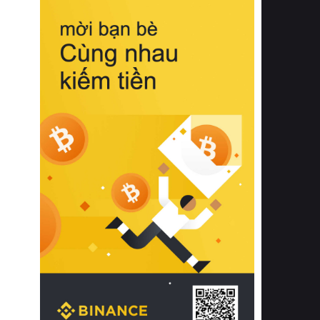
biệt từ bề mặt vải mềm mịn, khả năng
thoáng khí tuyệt vời cho đến độ đàn
hồi chuẩn xác của phần đệm nâng đỡ
cột sống.
Bên cạnh đó, việc lựa chọn các dòng
sản phẩm đạt chuẩn chất lượng quốc
tế còn giúp ngăn ngừa tình trạng kích
ứng da, hạn chế sự phát triển của vi
khuẩn và nấm mốc trong điều kiện
thời tiết nóng ẩm. Bạn có thể tìm hiểu
thêm các nghiên cứu khoa học về tác
động của giấc ngủ và môi trường
phòng ngủ đối với sức khỏe con
người tại Sleep Foundation (External
Link) để có cái nhìn toàn diện hơn.
2. Các tiêu chí vàng khi lựa chọn
chăn ga gối đệm cao cấp cho phòng
ngủ
Để sở hữu một bộ chăn ga gối đệm
cao cấp hoàn hảo cả về thẩm mỹ lẫn
công năng, người tiêu dùng cần cân
nhắc kỹ lưỡng các tiêu chí quan trọng