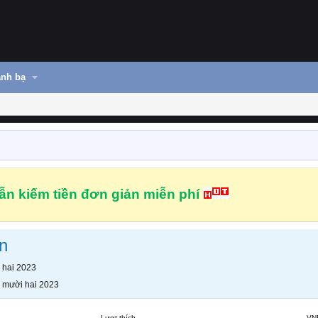
nh bạ
n kiếm tiền đơn giản miễn phí
n
 hai 2023
 mười hai 2023
Lượt thích
VN