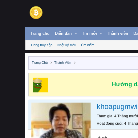
Trang chủ
Diễn đàn
Tin mới
Thành viên
Da
Đang truy cập
Nhật ký mới
Tìm kiếm
Trang Chủ
Thành Viên
Hướng dẫ
khoapugmwi
Tham gia
4 Tháng mười
Hoạt động cuối
4 Tháng
Bài viết