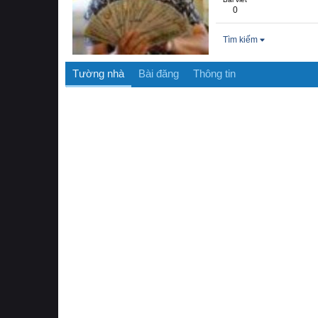
0
Tìm kiếm
Tường nhà
Bài đăng
Thông tin