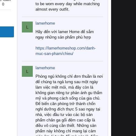
to be worn every day while matching
0
almost every outfit.
lamerhome
L
Hãy đến với lamer Home để sắm
ngay những sản phẩm phù hợp
https://lamerhomeshop.com/danh-
muc-san-pham/chieu/
lamerhome
L
Phòng ngủ không chỉ đơn thuần là nơi
để chúng ta ngả lưng sau một ngày
làm việc mệt mỏi, mà đây còn là
không gian riêng tư phản ánh gu thẩm
mỹ và phong cách sống của gia chủ.
Để biến căn phòng trở thành chốn
nghỉ dưỡng đích thực 5 sao ngay tại
nhà, việc đầu tư vào các bộ sản
phẩm chăn ga gối đệm cao cấp là
điều vô cùng cần thiết. Những sản
phẩm này không chỉ mang lại cảm