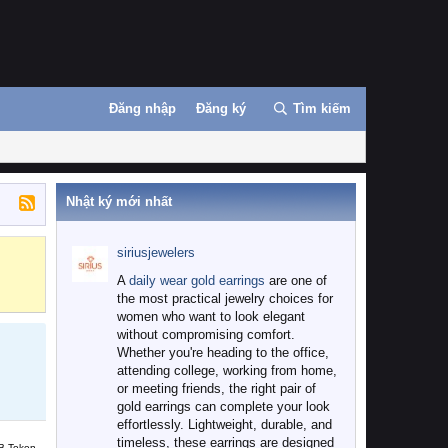
Đăng nhập
Đăng ký
Tìm kiếm
Nhật ký mới nhất
siriusjewelers
Binance
MEXC
A
daily wear gold earrings
are one of
the most practical jewelry choices for
women who want to look elegant
without compromising comfort.
Whether you're heading to the office,
attending college, working from home,
or meeting friends, the right pair of
gold earrings can complete your look
effortlessly. Lightweight, durable, and
timeless, these earrings are designed
B Token