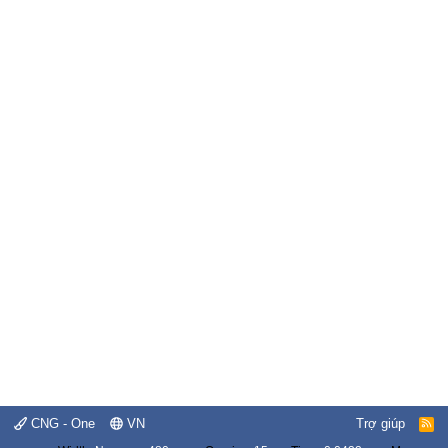
CNG - One
VN
Trợ giúp
R
S