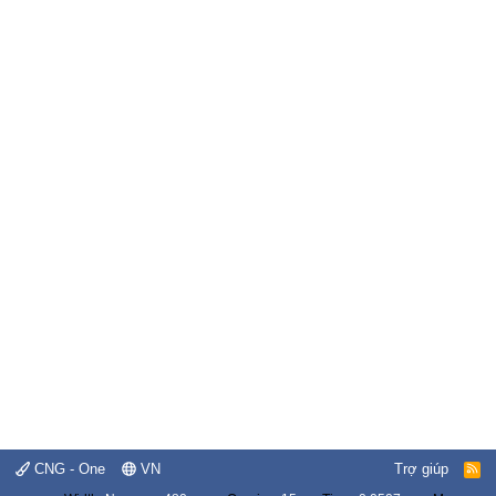
CNG - One
VN
Trợ giúp
R
S