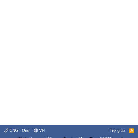
CNG - One
VN
Trợ giúp
R
S