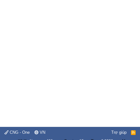
CNG - One
VN
Trợ giúp
R
S